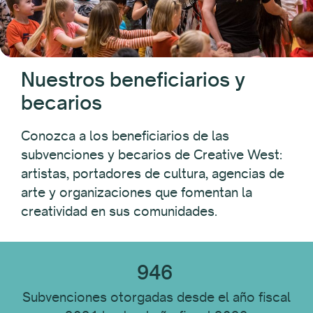
Tipo de destinatario
Individual
Nuestros beneficiarios y
Organización
becarios
Destinatario Ubicación
Conozca a los beneficiarios de las
subvenciones y becarios de Creative West:
artistas, portadores de cultura, agencias de
Disciplina del destinatario
arte y organizaciones que fomentan la
creatividad en sus comunidades.
Tipo de institución
946
Subvenciones otorgadas desde el año fiscal
Restablecer todo