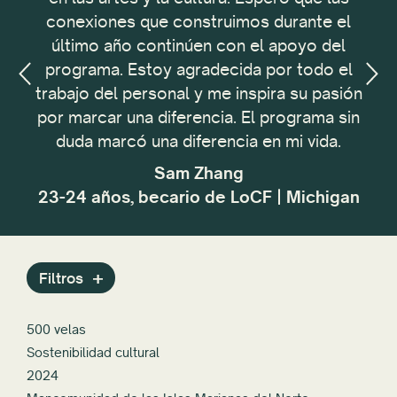
ra
conexiones que construimos durante el
último año continúen con el apoyo del
programa. Estoy agradecida por todo el
trabajo del personal y me inspira su pasión
emp
|
por marcar una diferencia. El programa sin
t
duda marcó una diferencia en mi vida.
em
Sam Zhang
cr
23-24 años, becario de LoCF | Michigan
pasa
Filtros
500 velas
Sostenibilidad cultural
2024