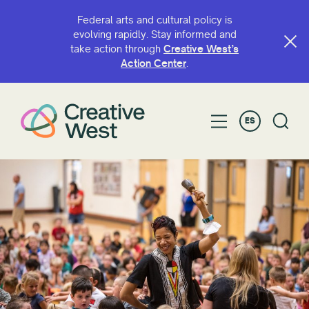
Federal arts and cultural policy is
evolving rapidly. Stay informed and
take action through
Creative West’s
BUSCAR POR NOMBRE O PALABRA CLAVE
Action Center
.
ES
FILTRAR POR
Subvención
Compañerismo
Año