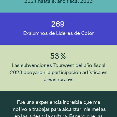
2021 hasta el año fiscal 2023
269
Exalumnos de Líderes de Color
53
%
Las subvenciones Tourwest del año fiscal
2023 apoyaron la participación artística en
áreas rurales
oyar
Fue una experiencia increíble que me
Est
darme
motivó a trabajar para alcanzar mis metas
dos
noa
en las artes y la cultura. Espero que las
De