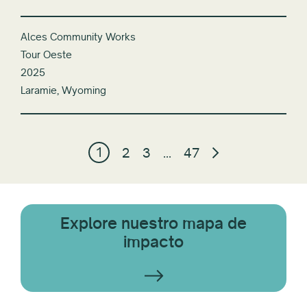
Alces Community Works
Tour Oeste
2025
Laramie, Wyoming
1
2
3
...
47
Explore nuestro mapa de
impacto