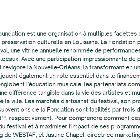
rican Marketplace, qui présente des personnes et des œuvres d’art de la diaspora africaine ; le Louisiana Marketplace, qui présente des objets artisanaux faits à la main par des artistes de Louisiane ; et Contemporary Crafts, une vitrine nationalement reconnue d’artistes travaillant dans toutes les disciplines. La popularité de cette opportunité pour les artistes – la possibilité de voir leur travail exposé devant des centaines de milliers de personnes – signifie que le festival invite un groupe différent d’artistes et d’artisans chaque week-end, offrant aux festivaliers un éventail différent d’œuvres d’art parmi lesquelles acheter. Mais comment les artistes exposants sont-ils sélectionnés ? Berthiaume a exprimé une incroyable fierté quant à l’intégrité du processus du jury. Elle invite des jurés d'horizons géographiques, artistiques et raciaux divers et les encourage à rechercher des œuvres d'art de styles variés (« du funky au raffiné », comme le dit Berthiaume). Le résultat est une exposition dynamique et organisée d'œuvres d'art et d'artisanat habilement réalisées qui offrent aux festivaliers de nombreuses possibilités de parcourir et d'acheter. Alors que Berthiaume réfléchissait à ses aspirations pour le festival et le département d'artisanat, elle a souligné l'aide inestimable fournie par ZAPP et son équipe de service client réactive. « Je me souviens juste que tout s'est bien passé », a déclaré Berthiaume. « Oh mon Dieu, où étions-nous et pourquoi n'avons-nous pas fait ça ! » Avec le soutien de ZAPP, le festival continue de se renforcer et de prospérer, restant un centre joyeux où l'art, la culture et la musique convergent pour créer une expérience inoubliable pour tous. Tout au long de l'histoire du festival, les archives Jazz & Heritage ont été là pour capturer et préserver son héritage. Avec une collection qui comprend plus de 50 ans de documents historiques du Jazz Fest, de nouveaux documents sont ajoutés chaque année grâce au programme de photographes bénévoles des archives. En discutant avec l'archiviste Rachel Lyons, nous avons appris comment le programme a évolué au fil des ans et comment CallForEntry™ (CaFÉ) est devenu l'outil privilégié pour recueillir les candidatures pour cette opportunité d'archivage. Le programme a commencé en 2004 lorsque Lyons a invité des photographes connus à documenter le festival spécifiquement pour les archives. Il a été ouvert au public quelques années plus tard, et depuis lors, tout le monde peut soumettre des candidatures et être considéré pour le poste. À cette époque, Lyons collectait des images de portfolio qui lui étaient envoyées par courrier électronique et créait des présentations PowerPoint pour le jury. Alors que de plus en plus de candidatures arrivaient et que les courriels s'accumulaient, Lyons a fait appel à CaFÉ pour l'aider dans le processus de soumission. Recommandée par sa collègue du Jazz Fest, Christine Berthiaume, qui utilisait sa plateforme sœur ZAPPlication®, Lyons a rapidement réalisé le potentiel de CaFÉ pour se connecter à un public plus large de photographes et simplifier le processus du jury. « C'est vraiment génial », a déclaré Lyons. « Je veux dire, c'est tellement facile à utiliser. » Cette année, le programme a reçu plus de 100 candidatures de photographes de tout le pays. Le processus de sélection lui-même impliquait un examen à l'aveugle par un jury composé de trois photographes professionnels. Les jurés ont examiné les portfolios soumis et évalué leur compétence à documenter des événements culturels en direct. Au final, le programme a invité 16 photographes dévoués - dont un mélange de professionnels et d'amateurs - à documenter le festival pour les archives. La plupart se sont vu attribuer des scènes spécifiques, tandis que d'autres ont été invités à capturer des défilés et la culture interne du festival, comme les stands d'artisanat et les zones de restauration. Lyons a donné aux photographes une liberté créative, avec quelques conseils pour s'assurer que l'essence du festival soit capturée. « Je n'ai pas besoin de la photo parfaite de Lizzo », a-t-elle déclaré, « j'ai besoin d'un enregistrement historique de ce à quoi ressemblait la performance de Lizzo... Si vous regardez ce à quoi les gens réagissent, historiquement, c'est là que vous pouvez voir plus de contexte. » Après le festival, les photographes effectuent des modifications de base et organisent leurs images avant de les remettre à l'arch