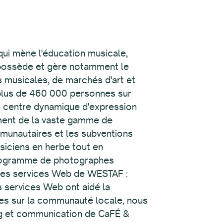
iviste numérique, qui intègre les photos dans les archives. Bien que les archives abritent actuellement des centaines de milliers de photographies physiques et numériques, il est prévu d'améliorer l'accessibilité et l'interface publique du système de gestion des ressources numériques (DAM). Lyons envisage un avenir où les participants au festival pourront facilement parcourir et profiter de la vaste collection de photos du Jazz Fest. D'ici là, le programme continuera de capturer l'essence et la diversité du festival, permettant aux générations futures de vivre la magie de cet événement emblématique. À droite : en collaboration avec les archives Jazz & Heritage, la Fondation Arhoolie a présenté une sélection de photographies organisées par le fondateur d'Arhoolie Records, Chris Strachwitz, qui a documenté le Jazz Fest depuis le début. Reconnaissant l'intégration transparente, la fonctionnalité et l'impact qu'offrent ZAPP et CaFÉ, Rachel a proposé que la Fondation envisage d'adopter GO Smart pour rationaliser sa programmation de subventions. Nous avons eu le plaisir de parler avec Kia Robinson Hatfield, directrice des programmes, du marketing et des communications de la Fondation, qui est à l'avant-garde de ce travail. Hatfield gère toute la programmation culturelle, y compris les concerts et les festivals, les subventions de développement économique et la programmation éducative pour les jeunes, reliant la communauté locale à une pléthore d'opportunités et augmentant la visibilité des musiciens locaux. La Fondation est l'une des organisations, sinon la seule, à fournir plusieurs micro-subventions à de plus petites organisations qui ne sont pas éligibles aux programmes de subventions plus importants, établissant ainsi un moyen équitable et accessible de soutenir les artistes locaux. Le New Orleans Jazz & Heritage Festival servant de catalyseur pour amener des fonds et soutenir la mission de la Fondation, ils ont distribué environ 140 ... Hatfield a souligné à quel point il est facile d'utiliser GO Smart pour gérer le front-end et le back-end et à quel point il est utile de pouvoir compter sur le support client en cas de besoin. « J'ai essayé plusieurs systèmes de gestion de subventions et celui-ci est de loin le plus simple à utiliser », a-t-elle déclaré. « Je travaille avec des personnes habituées à rédiger des demandes de subventions jusqu'à des personnes qui sont des membres de la communauté qui essaient simplement de faire de bonnes choses, des enseignants et des porteurs de culture qui ont eu des problèmes d'accessibilité