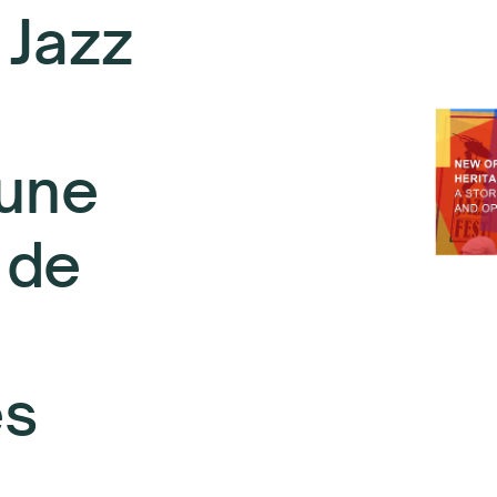
 Jazz
 une
, de
és