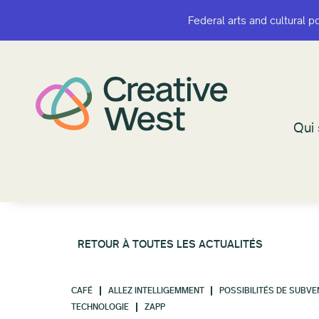
Federal arts and cultural p
Federal arts and cultural p
Qui
Qui
RETOUR À TOUTES LES ACTUALITÉS
CAFÉ
ALLEZ INTELLIGEMMENT
POSSIBILITÉS DE SUBVE
TECHNOLOGIE
ZAPP