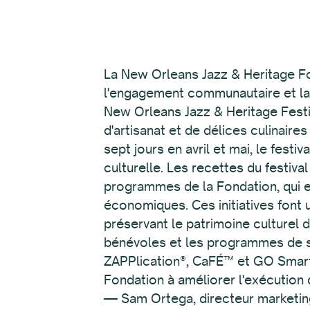
La New Orleans Jazz & Heritage Foundation est une organisation à multiples facettes qui mène l'éducation musicale, l'engagement communautaire et la préservation culturelle en Louisiane. La Fondation possède et gère notamment le New Orleans Jazz & Heritage Festival, une vitrine annuelle renommée de performances musicales, de marchés d'art et d'artisanat et de délices culinaires locaux. Avec une participation impressionnante de plus de 460 000 personnes sur sept jours en avril et mai, le festival revigore la Nouvelle-Orléans, la transformant en un centre dynamique d'expression culturelle. Les recettes du festival jouent également un rôle essentiel dans le financement de la vaste gamme de programmes de la Fondation, qui englobent l'éducation musicale, les partenariats communautaires et les subventions économiques. Ces initiatives font une différence tangible dans la vie des artistes et musiciens en herbe tout en préservant le patrimoine culturel de la ville. Les marchés d'artisanat du festival, son programme de photographes bénévoles et les programmes de subventions de la Fondation sont facilités par trois des services Web de WESTAF : ZAPPlication®, CaFÉ™ et GO Smart™, respectivement. Pour comprendre comment ces services Web ont aidé la Fondation à améliorer l'exécution du festival et à maximiser l'impact de ses programmes sur la communauté locale, nous — Sam Ortega, directeur marketing de WESTAF, et Justine Chapel, directrice marketing et communication de CaFÉ & ZAPP — nous sommes rendus à la Nouvelle-Orléans et avons discuté avec quelques-uns des nombreux leaders qui font avancer les choses.Au fil des ans, le New Orleans Jazz & Heritage Festival a été témoin de la convergence de l'art et de la musique, avec des artistes mettant en valeur leurs talents aux côtés de musiciens de renom à travers ses métiers, ses villages et ses marchés. Nous avons rencontré Christine Berthiaume, directrice de l'artisanat, qui a joué un rôle déterminant dans cette évolution, pour discuter du programme d'artisanat hautement compétitif.Auparavant, le processus de candidature et de jury reposait sur l'envoi par les artistes de diapositives physiques à visionner sur des projecteurs par les jurés. Ce processus était sans surprise inefficace car elle recevait près de 400 candidatures dans la seule catégorie des arts contemporains. Cependant, en 2006, le festival s'est tourné vers ZAPPlication® (ZAPP) pour rationaliser le processus. Cela a apporté un nouveau niveau d’efficacité et de commodité, car les artistes pouvaient désormais télécharger des images et soumettre des candidatures sur le site Web de ZAPP et les organisateurs du festival pouvaient désormais gérer les candidatures et diriger le jury numériquement. Depuis lors, ZAPP est devenu un outil essentiel du département de l’artisanat, et le festival attire désormais chaque année un mélange diversifié d’artistes nouveaux et récurrents. Aujourd’hui, le festival comprend le Congo Square Af