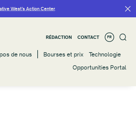
ative West’s Action Center
ative West’s Action Center
.
.
RÉDACTION
RÉDACTION
CONTACT
CONTACT
FR
FR
pos de nous
pos de nous
Bourses et prix
Bourses et prix
Technologie
Technologie
Opportunities Portal
Opportunities Portal