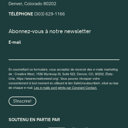
Denver, Colorado 80202
TÉLÉPHONE
(303) 629-1166
Abonnez-vous à notre newsletter
E-mail
En soumettant ce formulaire, vous acceptez de recevoir des e-mails marketing
de : Creative West, 1536 Wynkoop St, Suite 522, Denver, CO, 80202, États-
Unis, https://wearecreativewest.org/. Vous pouvez révoquer votre
consentement à tout moment en utilisant le lien SafeUnsubscribe®, situé au bas
de chaque e-mail.
Les e-mails sont gérés par Constant Contact.
S'inscrire!
SOUTENU EN PARTIE PAR