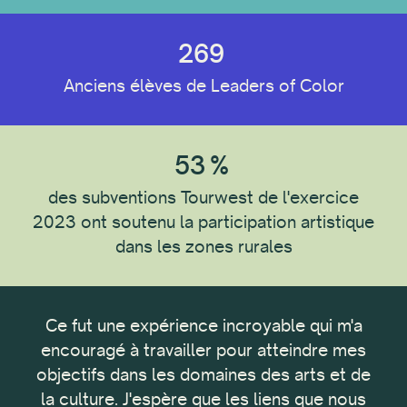
269
Type de destinataire
Anciens élèves de Leaders of Color
Individuel
Organisation
53
%
des subventions Tourwest de l'exercice
Emplacement du destinataire
2023 ont soutenu la participation artistique
dans les zones rurales
Discipline du destinataire
e
Ce fut une expérience incroyable qui m'a
es et
encouragé à travailler pour atteindre mes
Type d'établissement
objectifs dans les domaines des arts et de
dé
s
la culture. J'espère que les liens que nous
Co