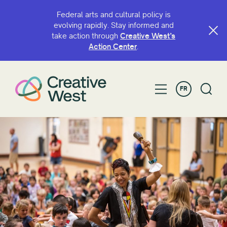
Federal arts and cultural policy is
evolving rapidly. Stay informed and
take action through
Creative West’s
RECHERCHE PAR NOM OU PAR MOT-CLÉ
Action Center
.
FR
FILTRER PAR
Accorder
Access
ArtsICI
Fonds pour les artistes BIPOC
Capacity Continuation
Creative West Artist Fund
Durabilité culturelle