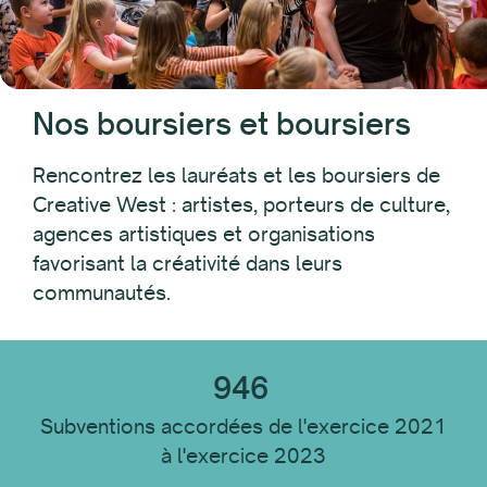
Fête PAC
Arts populaires
Fonds de développement professionnel des leaders
de couleur
Nos boursiers et boursiers
Native Arts and Heritage Fund
Initiative du Pacifique
Rencontrez les lauréats et les boursiers de
Pacific Jurisdictions Artist Fund
Creative West : artistes, porteurs de culture,
Découverte des Arts du Spectacle
agences artistiques et organisations
Fonds de défense des droits de l'État
favorisant la créativité dans leurs
Fonds de défense des intérêts de l'État : prix spécial
communautés.
Tournée Ouest
946
Camaraderie
Subventions accordées de l'exercice 2021
à l'exercice 2023
Année