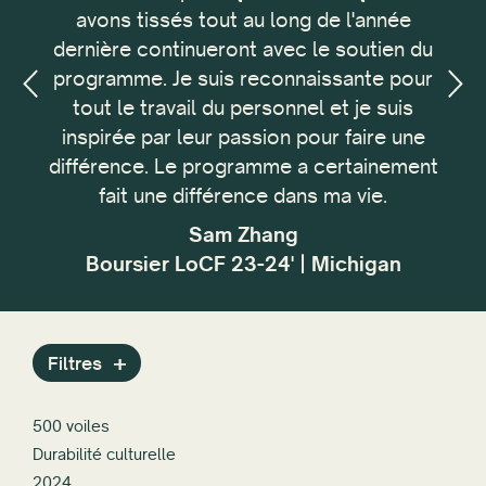
avons tissés tout au long de l'année
é
Réinitialiser tout
dernière continueront avec le soutien du
pe
programme. Je suis reconnaissante pour
c
an,
tout le travail du personnel et je suis
f
inspirée par leur passion pour faire une
co
différence. Le programme a certainement
Mon
fait une différence dans ma vie.
cou
la
Sam Zhang
éco
Boursier LoCF 23-24' | Michigan
Filtres
500 voiles
Durabilité culturelle
2024