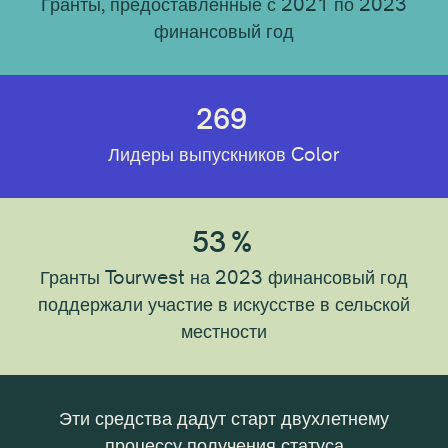
Гранты, предоставленные с 2021 по 2023
финансовый год
Тип получателя
269
Индивидуальный
Организация
Лидеры выпускников Color
Местоположение получателя
53
%
Гранты Tourwest на 2023 финансовый год
поддержали участие в искусстве в сельской
Дисциплина получателя
местности
Тип учреждения
ый
Эти средства дадут старт двухлетнему
Спа
ми
процессу получения статуса