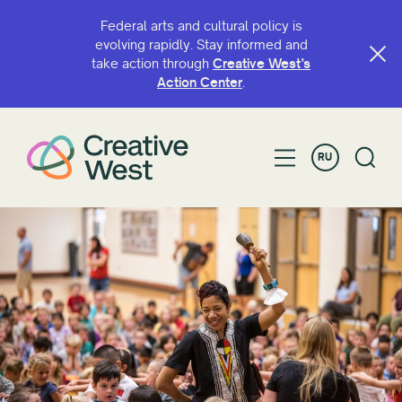
Federal arts and cultural policy is
evolving rapidly. Stay informed and
take action through
Creative West’s
ПОИСК ПО ИМЕНИ ИЛИ КЛЮЧЕВОМУ СЛОВУ
Action Center
.
RU
ФИЛЬТРОВАТЬ ПО
Грант
Access
ИскусствоЗДЕСЬ
Фонд художников BIPOC
Capacity Continuation
Creative West Artist Fund
Культурная устойчивость