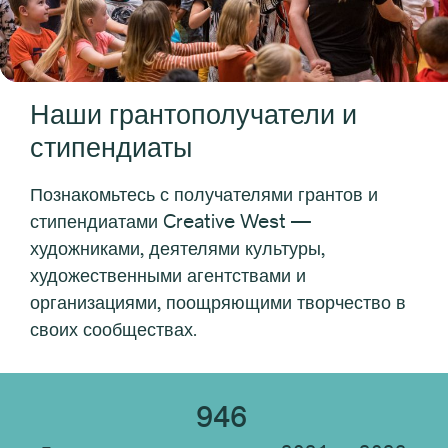
Фестиваль PAC
Народное искусство
Фонд профессионального развития «Лидеры цвета»
Native Arts and Heritage Fund
Наши грантополучатели и
Тихоокеанская инициатива
стипендиаты
Pacific Jurisdictions Artist Fund
Открытие исполнительского искусства
Познакомьтесь с получателями грантов и
Государственные фонды адвокатуры
стипендиатами Creative West —
Государственные фонды защиты: специальная
художниками, деятелями культуры,
премия
художественными агентствами и
ТурЗапад
организациями, поощряющими творчество в
своих сообществах.
Товарищество
946
Год