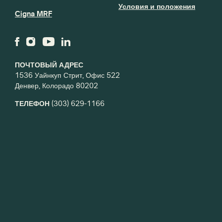
Условия и положения
Cigna MRF
ПОЧТОВЫЙ АДРЕС
1536 Уайнкуп Стрит, Офис 522
Денвер, Колорадо 80202
ТЕЛЕФОН
(303) 629-1166
Подпишитесь на нашу рассылку
Электронная почта
Отправляя эту форму, вы даете согласие на получение маркетинговых
писем от: Creative West, 1536 Wynkoop St, Suite 522, Denver, CO, 80202, US,
https://wearecreativewest.org/. Вы можете отозвать свое согласие на