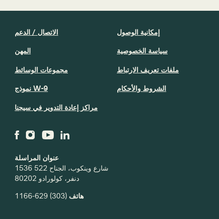
إمكانية الوصول
الاتصال / الدعم
سياسة الخصوصية
المهن
ملفات تعريف الارتباط
مجموعات الوسائط
الشروط والأحكام
نموذج W-9
مراكز إعادة التدوير في سيجنا
عنوان المراسلة
1536 شارع وينكوب، الجناح 522
دنفر، كولورادو 80202
(303) 629-1166
هاتف