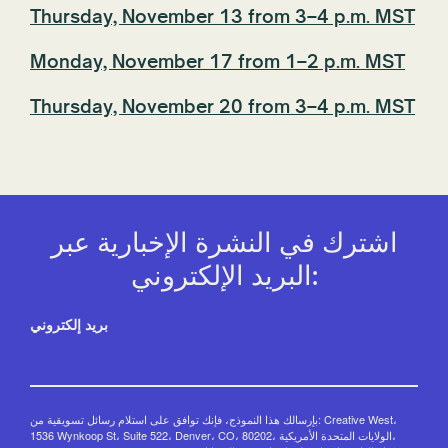
Thursday, November 13 from 3–4 p.m. MST
Monday, November 17 from 1–2 p.m. MST
Thursday, November 20 from 3–4 p.m. MST
اشترك في النشرة الإخبارية عبر
البريد الإلكتروني:
بريد إلكتروني
بإرسالك هذا النموذج، فإنك توافق على استلام رسائل تسويقية من: Creative West،
1536 Wynkoop St، Suite 522، Denver، CO، 80202، الولايات المتحدة الأمريكية،