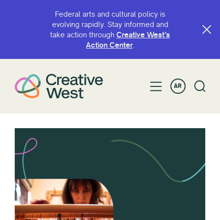
Federal arts and cultural policy is
evolving rapidly. Stay informed and
take action through
Creative West’s
Action Center
.
AR