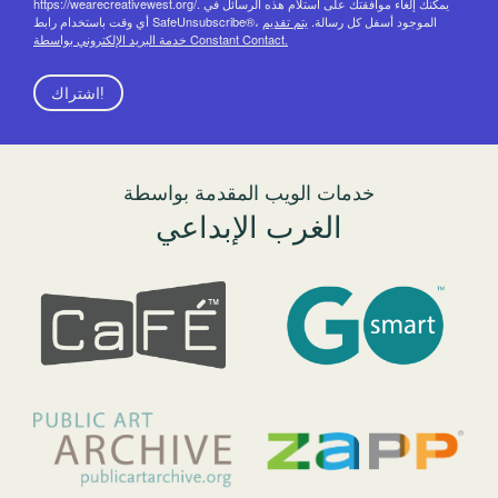
https://wearecreativewest.org/. يمكنك إلغاء موافقتك على استلام هذه الرسائل في
أي وقت باستخدام رابط SafeUnsubscribe®، الموجود أسفل كل رسالة.
يتم تقديم
خدمة البريد الإلكتروني بواسطة Constant Contact.
اشتراك!
خدمات الويب المقدمة بواسطة
الغرب الإبداعي