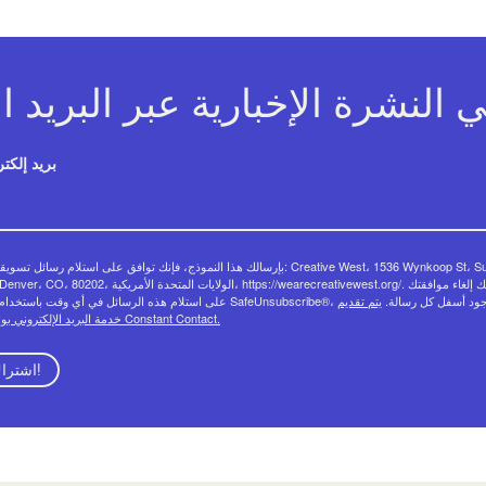
بريد إلكت
بإرسالك هذا النموذج، فإنك توافق على استلام رسائل تسويقية من:  West، 1536 Wynkoop St، Suite
522، Denver، CO، 80202، الولايات المتحدة الأمريكية، https://wearecreativewest.org/.
الرسائل في أي وقت باستخدام رابط SafeUnsubscribe®، الموجود أسفل كل رسالة.
يتم تقديم
خدمة البريد الإلكتروني بواسطة Constant Contact.
اشتراك!