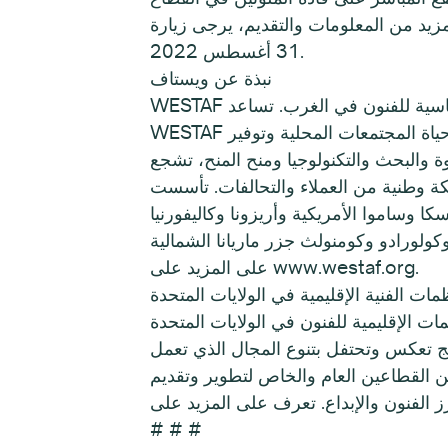
د من المعلومات والتقديم، يرجى زيارة artslead.org/about/leaders-of-color-fellowship. الموعد النهائي لتقديم الطلبات هو الأربعاء
31 أغسطس 2022.
نبذة عن ويستاف
WESTAF هي منظمة إقليمية غير ربحية تقدم خدمات فنية مخصصة لتعزيز البنية التحتية المالية والتنظيمية والسياسية للفنون في الغرب. تساعد
WESTAF وكالات الفنون الحكومية والمنظمات الفنية والفنانين في سعيهم لخدمة الجماهير المتنوعة وإثراء حياة المجتمعات المحلية وتوفير
نولوجيا ومنح المنح، تشجع WESTAF التقدم الإبداعي
حالفات. تأسست WESTAF في عام 1974، ويحكمها مجلس أمناء مكون من
ا وساموا الأمريكية وأريزونا وكاليفورنيا
ولورادو وكومنولث جزر ماريانا الشمالية (CNMI) وجوام وهاواي وأيداهو ومونتانا ونيفادا ونيو مكسيكو وأوريجون ويوتا وواشنطن ووايومنغ. تعرف
على المزيد على www.westaf.org.
مات الفنية الإقليمية في الولايات المتحدة
 في الولايات المتحدة (USRAOs) على تعزيز ودعم الفنون والثقافة والإبداع في مناطقها الفردية وكذلك في جميع
رامج تعكس وتحتفل بتنوع المجال الذي تعمل
ن القطاعين العام والخاص لتطوير وتقديم
# # #