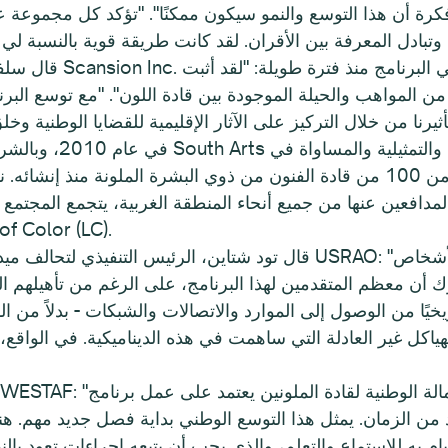
قال سلفادور أسيفيدو، ا
مجال الفنون من خلال دعم قيادة أكثر من 100 من قادة الفنون من ذوي البشرة الم
أساس مستمر من خلال شبكة (LC
قال تود شتاين، الرئيس التنفيذي لتحالف ميد أميركا للفنون والرئيس
 أن معظم المتقدمين لهذا البرنامج، على الرغم من تأهيلهم العا
ا من الوصول إلى الموارد والاتصالات والشبكات - بدلاً من المهارات المحددة -
اكل غير العادلة التي ساهمت في هذه الديناميكية. في الواقع، لم ينضم
 من الزمان. يمثل هذا التوسع الوطني بداية فصل جديد مهم. ه