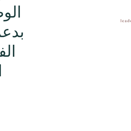
الوط
بدعم
الف
ا