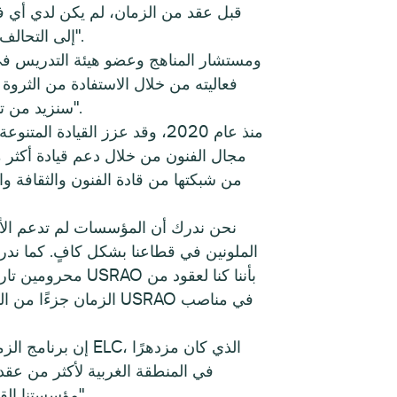
إلى التحالف وتبادل المعرفة بين الأقران. لقد كانت طريقة قوية بالنسبة لي للاستثمار في مستقبل مجال إدارة الفنون".
سنزيد من تأثيرنا من خلال التركيز على الآثار الإقليمية للقضايا الوطنية وخلق رؤية مشتركة لمجال فني عادل وشامل".
الملونين في قطاعنا بشكل كافٍ. كما ندرك
محرومين تاريخيً
الزمان جزءًا من الهي
في المنطقة الغربية لأكثر من عقد
مؤسستنا القيام به للاستماع والتعلم، والذي يجب أن يتبعه إجراءات تعود بالنفع المباشر على قادة الملونين في القطاع".