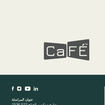
عنوان المراسلة
1536 شارع وينكوب، الجناح 522