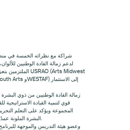
قوي لتنمية القيادة الاستراتيجية ل
المجموعة ويؤكد على التعلم التجريبي
البشرة الملونة عمدًا، ولم يكن مدفوعًا بمؤسسات - وهو جانب ثمين وسيظل سليمًا مع توسع البرنامج على المستوى الوطني.