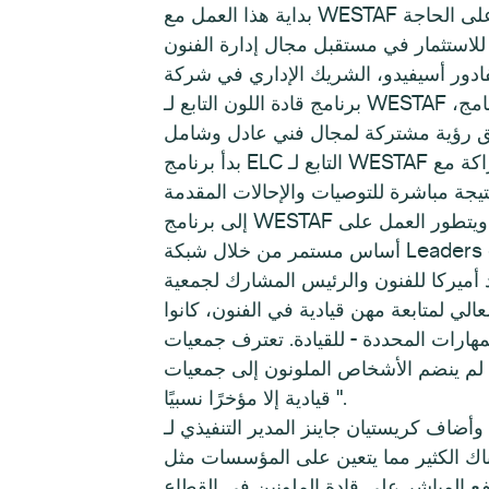
بداية هذا العمل مع WESTAF قبل عقد من الزمان، لم يكن لدي أي فكرة أن هذا التوسع والنمو سيكون ممكنًا". "تؤكد كل مجموعة على الحاجة
لشريك الإداري في شركة Scansion Inc. ومستشار المناهج وعضو هيئة التدريس في البرنامج منذ فترة طويلة: "لقد أثبت
برنامج قادة اللون التابع لـ WESTAF فعاليته من خلال الاستفادة من الثروة من المواهب والحيلة الموجودة بين قادة اللون". "مع توسع البرنامج،
بدأ برنامج ELC التابع لـ WESTAF في عام 2010، وبالشراكة مع South Arts منذ عام 2020، وقد عزز القيادة المتنوعة والتمثيلية والمساواة في
لونة منذ إنشائه. نتيجة مباشرة للتوصيات والإحالات المقدمة
إلى برنامج WESTAF من شبكتها من قادة الفنون والثقافة والمدافعين عنها من جميع أنحاء المنطقة الغربية، يتجمع المجتمع ويتطور العمل على
Leaders of Color ).
 المشارك لجمعية USRAO: "نحن ندرك أن المؤسسات لم تدعم الأشخاص
لي لمتابعة مهن قيادية في الفنون، كانوا
 للقيادة. تعترف جمعيات USRAO بأننا كنا لعقود من
 الأشخاص الملونون إلى جمعيات USRAO في مناصب
قيادية إلا مؤخرًا نسبيًا ".
وأضاف كريستيان جاينز المدير التنفيذي لـ WESTAF: "إن برنامج الزمالة الوطنية لقادة الملونين يعتمد على عمل برنامج ELC، الذي كان مزدهرًا
ناك الكثير مما يتعين على المؤسسات مثل