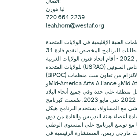
اتصال:
ليا هورن
720.664.2239
leah.horn@westaf.org
مات الفنية الإقليمية في الولايات المتحدة
دنفر، كولورادو، 22 أغسطس 2022 - أقام اتحاد فنون الولايات الغربية (WESTAF) شراكة مع نظرائه الخمسة في منظمة الفنون الإقليمية
للولايات المتحدة (USRAO) لدعم زمالة القادة الوطنيين للألوان، وهو برنامج تنمية القيادة لقادة السود والسكان الأصليين والأشخاص الملونين
(BIPOC) الملتزمين بتعزيز المساواة الثقافية في الفنون. ويهدف هذا الدعم الجماعي والالتزام من تعاون ست منظمات USRAO (Arts Midwest
وMid-America Arts Alliance وMid Atlantic Arts وNew England Foundation for the Arts وSouth Arts وWESTAF) إلى الاستثمار
زمالة القادة الوطنيين من ذوي البشرة الملونة هي زمالة مدتها ثمانية أشهر ستُعقد افتراضيًا من أكتوبر 2022 حتى مايو 2023. صُممت كبرنامج
تماشى مع المساواة، يستخدم البرنامج هيكل
قيادة أعضاء هيئة التدريس والقادة من ذوي
ي ريس، المستشارة الرئيسية في MJR Partners – Arts Management Services، وعضو هيئة التدريس والموجهة للبرنامج: "في