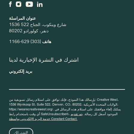
عنوان المراسلة
1536 شارع وينكوب، الجناح 522
دنفر، كولورادو 80202
هاتف
(303) 629-1166
اشترك في النشرة الإخبارية لدينا
بريد إلكتروني
بإرسالك هذا النموذج، فإنك توافق على استلام رسائل تسويقية من: Creative West،
1536 Wynkoop St، Suite 522، Denver، CO، 80202، الولايات المتحدة الأمريكية،
https://wearecreativewest.org/. يمكنك إلغاء موافقتك على استلام هذه الرسائل في
أي وقت باستخدام رابط SafeUnsubscribe®، الموجود أسفل كل رسالة.
يتم تقديم
خدمة البريد الإلكتروني بواسطة Constant Contact.
اشتراك!