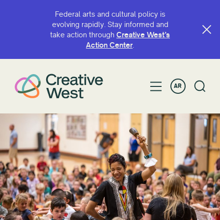
Federal arts and cultural policy is
evolving rapidly. Stay informed and
take action through
Creative West’s
البحث حسب الاسم أو الكلمة الرئيسية
Action Center
.
AR
تصفية حسب
منحة
زمالة
سنة