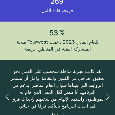
269
خريجو قادة اللون
53
%
منحة Tourwest للعام المالي 2023 دعمت
المشاركة الفنية في المناطق الريفية
ورًا
لقد كانت تجربة مذهلة شجعتني على العمل نحو
دية
تحقيق أهدافي في الفنون والثقافة. وآمل أن تستمر
والفن
يادة
الروابط التي بنيناها طوال العام الماضي بدعم من
ويل
البرنامج. أنا ممتن لكل العمل الذي قام به
 في
الموظفون وأستمد الإلهام من شغفهم بإحداث فرق.
دتي
لقد أحدث البرنامج بالتأكيد فرقًا في حياتي.
ور