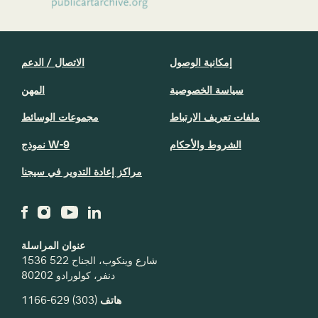
إمكانية الوصول
الاتصال / الدعم
سياسة الخصوصية
المهن
ملفات تعريف الارتباط
مجموعات الوسائط
الشروط والأحكام
نموذج W-9
مراكز إعادة التدوير في سيجنا
عنوان المراسلة
1536 شارع وينكوب، الجناح 522
دنفر، كولورادو 80202
هاتف
(303) 629-1166