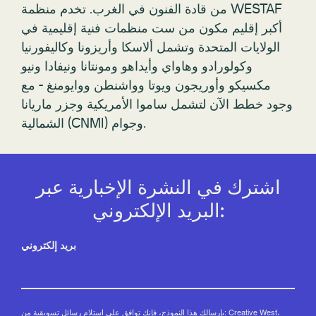
من قادة الفنون في الغرب. تخدم منظمة WESTAF
أكبر إقليم مكون من ست منظمات فنية إقليمية في
الولايات المتحدة وتشمل ألاسكا وأريزونا وكاليفورنيا
وكولورادو وهاواي وأيداهو ومونتانا ونيفادا ونيو
مكسيكو وأوريجون ويوتا وواشنطن ووايومنغ - مع
وجود خطط الآن لتشمل ساموا الأمريكية وجزر ماريانا
الشمالية (CNMI) وجوام.
اشترك في النشرة الإخبارية عبر
البريد الإلكتروني:
بريد إلكتروني
بإرسالك هذا النموذج، فإنك توافق على استلام رسائل تسويقية من: Creative West،