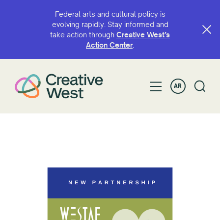
Federal arts and cultural policy is
evolving rapidly. Stay informed and
take action through
Creative West’s
Action Center
.
AR