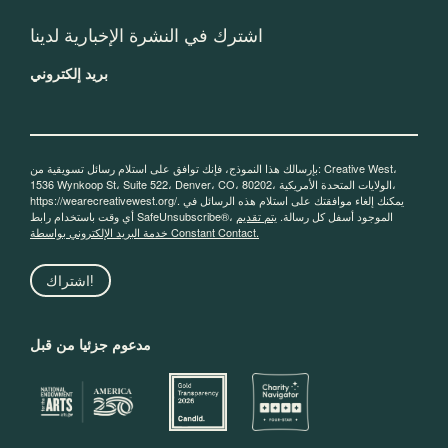
اشترك في النشرة الإخبارية لدينا
بريد إلكتروني
بإرسالك هذا النموذج، فإنك توافق على استلام رسائل تسويقية من: Creative West،
1536 Wynkoop St، Suite 522، Denver، CO، 80202، الولايات المتحدة الأمريكية،
https://wearecreativewest.org/. يمكنك إلغاء موافقتك على استلام هذه الرسائل في
أي وقت باستخدام رابط SafeUnsubscribe®، الموجود أسفل كل رسالة.
يتم تقديم
خدمة البريد الإلكتروني بواسطة Constant Contact.
اشتراك!
مدعوم جزئيا من قبل