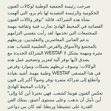
صرحت رئيسة الجمعية الوطنية لوكالات الفنون
الحكومية والرئيسة التنفيذية لها بام برو، التي ألهمت
نشأة هذه الشراكة، قائلة: "توفر وكالات الفنون
القضائية في المحيط الهادئ تجارب فنية وثقافية مهمة
للمجتمعات التي تخدمها. لقد رأيت بنفسي التزامهم
بدعم الفنانين المعاصرين والتقليديين، وربطهم
بالمجتمع والأسواق والفرص التعليمية للشباب. هذه
الشراكة الجديدة مع WESTAF مثيرة ومهمة بشكل لا
يصدق لأنها توفر آلية لتعزيز وتضخيم عمل هذه
الوكالات؛ وسوف تربطهم بشبكات وموارد وفرص
وطنية مهمة. أشيد بقيادة WESTAF في هذا المسعى
وأتطلع إلى شراكة مثمرة توفر وصولاً أكبر إلى فنون
ولايات المحيط الهادئ ".
"تعكس الفنون هويتنا كشعب. فهي تخبرنا أين كنا وإلى
أين نأمل أن نذهب. وعلى مستوى أعمق، يمتلك الفن
القدرة على تنشيطنا وربطنا. لقد كان من دواعي