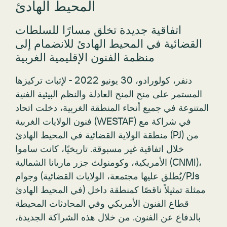
المحيط الهادئ
اتفاقية جديدة تخلق مسارًا للسلطات
القضائية في المحيط الهادئ للانضمام إلى
منظمة الفنون الإقليمية الغربية
دنفر، كولورادو، 30 يونيو 2022 - لإثبات تركيزها
المستمر على منح المنح العادلة والنظم البيئية الفنية
المتنوعة في جميع أنحاء المنطقة الغربية، دخلت اتحاد
فنون الولايات الغربية (WESTAF) في شراكة مع
منطقة الولاية القضائية في المحيط الهادئ (PJ) من
خلال اتفاقية غير مسبوقة. تاريخيًا، كانت ساموا
الأمريكية، وكومنولث جزر ماريانا الشمالية (CNMI)،
وجوام (يُطلق عليها مجتمعة، الولايات القضائية/PJs
في المحيط الهادئ) ممثلة تمثيلاً ناقصًا كمنطقة داخل
قطاع الفنون الأمريكي وفي المحادثات المحيطة
بالدفاع عن الفنون. من خلال هذه الشراكة الجديدة،