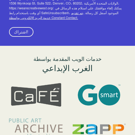
1536 Wynkoop St، Suite 522، Denver، CO، 80202، الولايات المتحدة الأمريكية،
https://wearecreativewest.org/. يمكنك إلغاء موافقتك على استلام هذه الرسائل في
أي وقت باستخدام رابط SafeUnsubscribe®، الموجود أسفل كل رسالة.
يتم تقديم
خدمة البريد الإلكتروني بواسطة Constant Contact.
اشتراك!
خدمات الويب المقدمة بواسطة
الغرب الإبداعي