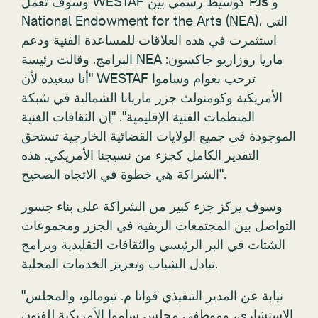
وسوف تعمل WESTAF كوسيط رسمي بين PJs و
National Endowment for the Arts (NEA)، التي
استثمرت في هذه العلاقات للمساعدة الفنية ودعم
البرامج. وقالت رئيسة NEA ماريا روزاريو جاكسون:
"أنا سعيدة لأن WESTAF ترحب بغوام وساموا
الأمريكية وكومنولث جزر ماريانا الشمالية في شبكة
المنظمات الفنية الإقليمية". "إن الثقافات الغنية
الموجودة في جميع الولايات القضائية الخارجية تستحق
التقدير الكامل كجزء من نسيجنا الأمريكي. هذه
الشراكة هي خطوة في الاتجاه الصحيح".
وسوف يركز جزء كبير من الشراكة على بناء جسور
التواصل بين المجتمعات الريفية في الجزر ومجموعات
الشتات في البر الرئيسي والثقافات التقليدية وبرامج
تبادل الشباب وتعزيز الخدمات المحلية.
"نيابة عن المدير التنفيذي فواتا م. تيومالو، والمجلس
الاستشاري، وموظفي مجلس ساموا الأمريكية للفنون