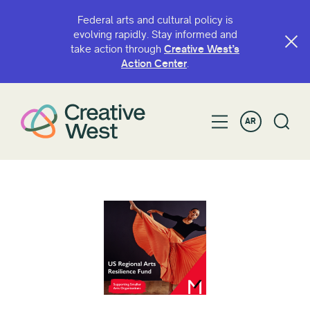
Federal arts and cultural policy is
evolving rapidly. Stay informed and
take action through
Creative West’s
Action Center
.
AR