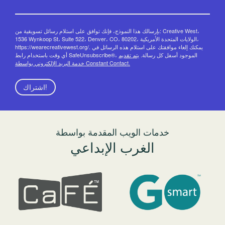
بإرسالك هذا النموذج، فإنك توافق على استلام رسائل تسويقية من: Creative West،
1536 Wynkoop St، Suite 522، Denver، CO، 80202، الولايات المتحدة الأمريكية،
https://wearecreativewest.org/. يمكنك إلغاء موافقتك على استلام هذه الرسائل في
أي وقت باستخدام رابط SafeUnsubscribe®، الموجود أسفل كل رسالة.
يتم تقديم
خدمة البريد الإلكتروني بواسطة Constant Contact.
اشتراك!
خدمات الويب المقدمة بواسطة
الغرب الإبداعي