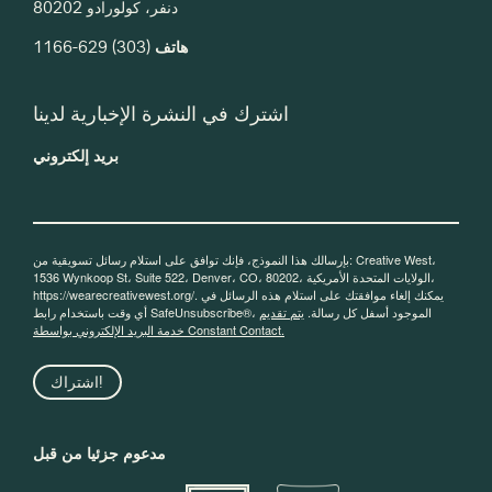
دنفر، كولورادو 80202
هاتف
(303) 629-1166
اشترك في النشرة الإخبارية لدينا
بريد إلكتروني
بإرسالك هذا النموذج، فإنك توافق على استلام رسائل تسويقية من: Creative West،
1536 Wynkoop St، Suite 522، Denver، CO، 80202، الولايات المتحدة الأمريكية،
https://wearecreativewest.org/. يمكنك إلغاء موافقتك على استلام هذه الرسائل في
أي وقت باستخدام رابط SafeUnsubscribe®، الموجود أسفل كل رسالة.
يتم تقديم
خدمة البريد الإلكتروني بواسطة Constant Contact.
اشتراك!
مدعوم جزئيا من قبل