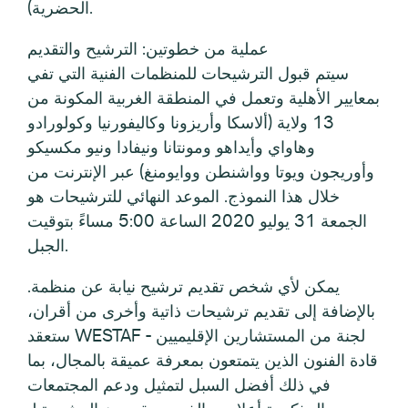
الحضرية).
عملية من خطوتين: الترشيح والتقديم
سيتم قبول الترشيحات للمنظمات الفنية التي تفي
بمعايير الأهلية وتعمل في المنطقة الغربية المكونة من
13 ولاية (ألاسكا وأريزونا وكاليفورنيا وكولورادو
وهاواي وأيداهو ومونتانا ونيفادا ونيو مكسيكو
وأوريجون ويوتا وواشنطن ووايومنغ) عبر الإنترنت من
خلال هذا النموذج. الموعد النهائي للترشيحات هو
الجمعة 31 يوليو 2020 الساعة 5:00 مساءً بتوقيت
الجبل.
يمكن لأي شخص تقديم ترشيح نيابة عن منظمة.
بالإضافة إلى تقديم ترشيحات ذاتية وأخرى من أقران،
ستعقد WESTAF لجنة من المستشارين الإقليميين -
قادة الفنون الذين يتمتعون بمعرفة عميقة بالمجال، بما
في ذلك أفضل السبل لتمثيل ودعم المجتمعات