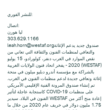
للنشر الفوري:
اتصال:
ليا هورن
303.629.1166
leah.horn@westaf.orgصندوق جديد يدعم الإغاثة
والتعافي لمنظمات الفنون والثقافة التي تعاني من
نقص الموارد في الغرب دنفر، كولورادو، 15 يوليو
2020 - يفخر اتحاد فنون الولايات الغربية (WESTAF)
بالشراكة مع مؤسسة أندرو دبليو ميلون في منحة
إغاثة وتعافي جديدة لدعم منظمات الفنون في الغرب.
تم إنشاء صندوق المرونة الفنية الإقليمي الأمريكي
كاستجابة عاجلة لتأثير COVID-19 على منظمات
الفنون في البلاد. سيدير WESTAF إعادة منح أكثر من
$1.7 مليون دولار في خريف عام 2020 من خلال ما