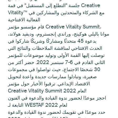
جلسة "التطلع إلى المستقبل" في قمة Creative
Vitality™ مع الشركاء والمتحدثين والمشاركين في
الفعالية الافتتاحية
قام مؤسسو مؤتمر Creative Vitality Summit،
موانا باليلي هوكينج، وراندي إنجستروم، وديفيد هولاند،
بدعوة 45 متحدثًا ومشاركًا وشريكًا شاركوا في
الحدث الافتتاحي لمناقشة الملاحظات والنتائج التي
توصلت إليها القمة الأولى وتوليد موضوعات للمؤتمر
الثاني القادم في 6-7 سبتمبر 2022. حضر أكثر من
30 شخصًا الاجتماع، حيث تواصلوا في مجموعات
صغيرة، وتبادلوا ممارسات جديدة واعدة لتحويل
الاقتصاد الإبداعي. ترقبوا الأخبار حول مؤتمر
Creative Vitality Summit لعام 2022!
احجز موعدًا لحضور ندوة القيادة والدعوة في الفنون
التابعة لـ WESTAF لعام 2022
حدد موعدًا في تقويمك لحضور ندوة القيادة والدعوة