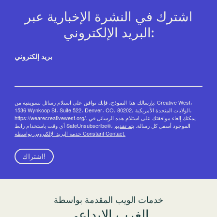
اشترك في النشرة الإخبارية عبر
البريد الإلكتروني:
بريد إلكتروني
بإرسالك هذا النموذج، فإنك توافق على استلام رسائل تسويقية من: Creative West،
1536 Wynkoop St، Suite 522، Denver، CO، 80202، الولايات المتحدة الأمريكية،
https://wearecreativewest.org/. يمكنك إلغاء موافقتك على استلام هذه الرسائل في
أي وقت باستخدام رابط SafeUnsubscribe®، الموجود أسفل كل رسالة.
يتم تقديم
خدمة البريد الإلكتروني بواسطة Constant Contact.
اشتراك!
خدمات الويب المقدمة بواسطة
الغرب الإبداعي