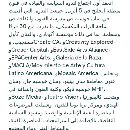
انعقد أول اجتماع لندوة السياسة والقيادة في فنون
منطقة الخليج في 5 أبريل. جمعت الندوة، التي أقيمت
في سان خوسيه في مدرسة الفنون والثقافة في
ساحة التراث المكسيكي، ما يقرب من 30 فردًا
ومنظمة، بما في ذلك: مؤسسة أكونادي، والفنان كأول
مستجيب، وCreate CA، وCreativity Explored،
وCreser Capital، وEastSide Arts Alliance،
وEPACenter Arts، وGalería de la Raza،
وMACLA/Movimiento de Arte y Cultura
Latino Americana، وMosaic America، ومجلس
فنون مقاطعة سان بينيتو، وسان خوسيه جاز، وسان
خوسيه تايكو، وكلية الفنون والثقافة في MHP،
وSozo Media، وTeatro Vision، ومتحف كاليفورنيا
الهندي، ومركز يربا بوينا للفنون. وشملت الموضوعات
المناصرة الفنية الإقليمية والوطنية ومشهد السياسة
الثقافية، بالإضافة إلى استراتيجيات المناصرة الفنية،
والنشاط الفني وبناء المجتمع.