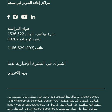
مراكز إعادة التدوير في سيجنا
عنوان المراسلة
1536 شارع وينكوب، الجناح 522
دنفر، كولورادو 80202
هاتف
(303) 629-1166
اشترك في النشرة الإخبارية لدينا
بريد إلكتروني
بإرسالك هذا النموذج، فإنك توافق على استلام رسائل تسويقية من: Creative West،
1536 Wynkoop St، Suite 522، Denver، CO، 80202، الولايات المتحدة الأمريكية،
https://wearecreativewest.org/. يمكنك إلغاء موافقتك على استلام هذه الرسائل في
أي وقت باستخدام رابط SafeUnsubscribe®، الموجود أسفل كل رسالة.
يتم تقديم