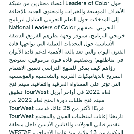
أعضاء مختارين من شبكة Leaders of Color حول
الأهداف الموسعة والخبرات والمحتوى الجديد بالإضافة
إلى المدخلات حول التعلم التجريبي الشامل لبرنامج
National Leaders of Color التجريبي. بصفتهم
خريجي البرنامج، ستوفر وجهة نظرهم الفروق الدقيقة
الأساسية حول التحديات العملية التي يواجهها قادة
الفنون اليوم، والتي تعد بالغة الأهمية لدعم قادة الألوان
في مناطقهم؛ وبصفتهم قادة فنون مرموقين، ستوضح
رؤاهم كيف يمكن للمنهج الدراسي تعميق الاهتمام
الصريح بالديناميكيات الفردية والشخصية والمؤسسية
التي تؤثر على المساواة العرقية والثقافية. سيتم فتح
تطبيق TourWest لعام 2022 في أواخر أبريل
سيتم فتح طلبات دورة المنح لعام 2022 من
TourWest قريبًا! لأكثر من 25 عامًا، قدمت
TourWest تاريخيًا إعانات لمنظمات الفنون والمجتمع
لتقديم فناني الجولات والفنانين الأدبيين داخل منطقة
WESTAF المكونة من 13 ولاية. منذ عامها الافتتاحي،