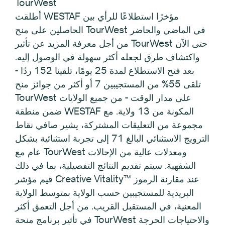
TourWest
أطلقت WESTAF مؤخرًا استطلاعًا للرأي بين
الحاصلين على منح TourWest في الماضي والحاضر
من أجل معرفة المزيد عن تأثير TourWest حتى الآن
واكتشاف طرق لجعله أكثر سهولة في الوصول إليه.
بعد فتح الاستطلاع لمدة 25 يومًا، تلقينا 152 ردًا -
تلقى 55% من المستجيبين 7 أو أكثر من جوائز منح
TourWest على مدار الوقت - من جميع الولايات
ضمن منطقة WESTAF المكونة من 13 ولاية. مع
مجموعة من التعليقات المشتركة، يشير صافي نقاط
الترويج الاستثنائي البالغ 71 إلى تجربة استثنائية بشكل
عام مع TourWest ومعدلات عالية من الإحالات
الشفهية. سيتم تقديم النتائج التفصيلية، بما في ذلك
قيم مؤشر Creative Vitality™ عند مقارنة الرموز
البريدية للمستجيبين حسب الولاية بمتوسط الولاية
المعنية، في المستقبل القريب. من أجل التعمق أكثر
في تأثير برنامج منحة TourWest والاحتياجات الحرجة