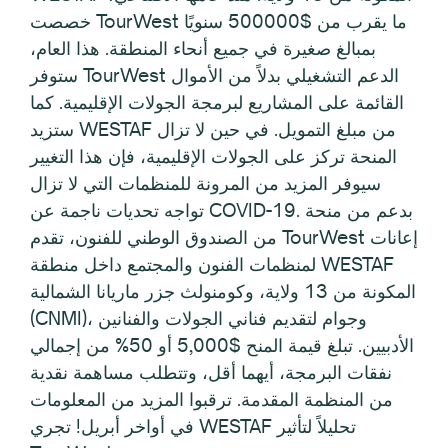
خصصت TourWest ما يقرب من $500000 سنويًا
بمبالغ صغيرة في جميع أنحاء المنطقة. هذا العام،
ستوفر TourWest الدعم التشغيلي بدلاً من الأموال
القائمة على المشاريع لبرمجة الجولات الإقليمية. كما
ستزيد WESTAF من مبلغ التمويل. في حين لا تزال
المنحة تركز على الجولات الإقليمية، فإن هذا التغيير
سيوفر المزيد من المرونة للمنظمات التي لا تزال
تواجه تحديات ناجمة عن COVID-19. بدعم من منحة
من الصندوق الوطني للفنون، تقدم TourWest إعانات
لمنظمات الفنون والمجتمع داخل منطقة WESTAF
المكونة من 13 ولاية، وكومنولث جزر ماريانا الشمالية
(CNMI)، وجوام لتقديم فناني الجولات والفنانين
الأدبيين. تبلغ قيمة المنح $5,000 أو 50% من إجمالي
نفقات البرمجة، أيهما أقل، وتتطلب مساهمة نقدية
من المنظمة المقدمة. ترقبوا المزيد من المعلومات
في أواخر أبريل! تجري WESTAF تحليلاً لتأثير