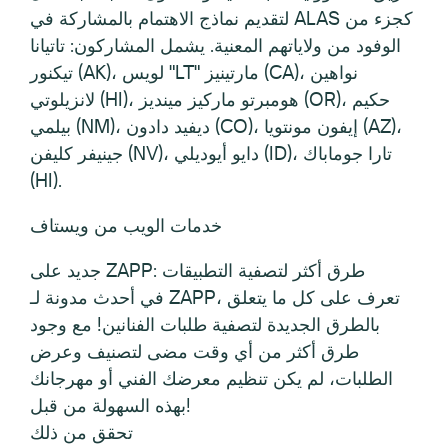
لتقديم نماذج الاهتمام بالمشاركة في ALAS كجزء من
الوفود من ولاياتهم المعنية. يشمل المشاركون: تاتيانا
تيكنور (AK)، لويس "LT" مارتينيز (CA)، نواهين
لانزيلوتي (HI)، هومبرتو ماركيز مينديز (OR)، حكيم
بيلمي (NM)، ديفيد دادون (CO)، إيفون مونتويا (AZ)،
جينيفر كليفن (NV)، دايو أيوديلي (ID)، تارا جوماباك
(HI).
خدمات الويب من ويستاف
جديد على ZAPP: طرق أكثر لتصفية التطبيقات
في أحدث مدونة لـ ZAPP، تعرف على كل ما يتعلق
بالطرق الجديدة لتصفية طلبات الفنانين! مع وجود
طرق أكثر من أي وقت مضى لتصنيف وعرض
الطلبات، لم يكن تنظيم معرضك الفني أو مهرجانك
بهذه السهولة من قبل!
تحقق من ذلك