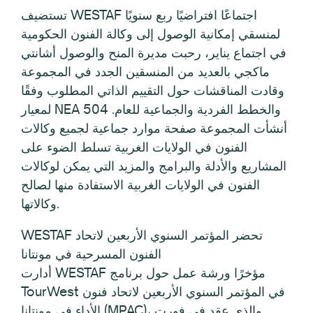
تستضيف WESTAF اجتماعًا افتراضيًا ربع سنويًا
لمنسقي إمكانية الوصول إلى وكالة الفنون الحكومية
في اجتماع يناير، رحبت مديرة المنح والوصول أشانتي
ماكجي بالعديد من المنسقين الجدد في المجموعة
وقادت المناقشات حول التقييم الذاتي المطلوب وفقًا
لمعيار NEA 504 والخطط الفردية والجماعية للعام.
أنشأت المجموعة صفحة موارد جماعية لجميع وكالات
الفنون في الولايات الغربية تسلط الضوء على
المشاريع والأدلة والبرامج والمزيد التي يمكن لوكالات
الفنون في الولايات الغربية الاستفادة منها لصالح
وكالاتها.
WESTAF تحضر المؤتمر السنوي الأربعين لاتحاد
الفنون المسرحية في مونتانا
أدارت WESTAF مؤخرًا ورشة عمل حول برنامج
TourWest في المؤتمر السنوي الأربعين لاتحاد فنون
الأداء في مونتانا (MPAC)، والذي عقد في فورت