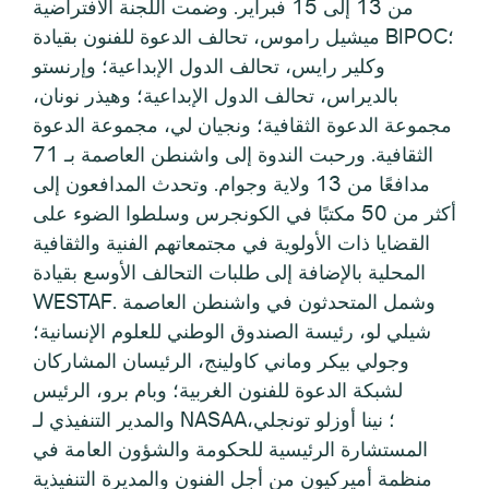
من 13 إلى 15 فبراير. وضمت اللجنة الافتراضية
ميشيل راموس، تحالف الدعوة للفنون بقيادة BIPOC؛
وكلير رايس، تحالف الدول الإبداعية؛ وإرنستو
بالديراس، تحالف الدول الإبداعية؛ وهيذر نونان،
مجموعة الدعوة الثقافية؛ ونجيان لي، مجموعة الدعوة
الثقافية. ورحبت الندوة إلى واشنطن العاصمة بـ 71
مدافعًا من 13 ولاية وجوام. وتحدث المدافعون إلى
أكثر من 50 مكتبًا في الكونجرس وسلطوا الضوء على
القضايا ذات الأولوية في مجتمعاتهم الفنية والثقافية
المحلية بالإضافة إلى طلبات التحالف الأوسع بقيادة
WESTAF. وشمل المتحدثون في واشنطن العاصمة
شيلي لو، رئيسة الصندوق الوطني للعلوم الإنسانية؛
وجولي بيكر وماني كاولينج، الرئيسان المشاركان
لشبكة الدعوة للفنون الغربية؛ وبام برو، الرئيس
والمدير التنفيذي لـ NASAA؛ نينا أوزلو تونجلي،
المستشارة الرئيسية للحكومة والشؤون العامة في
منظمة أميركيون من أجل الفنون والمديرة التنفيذية