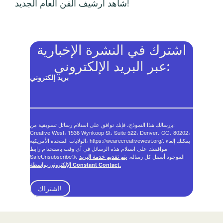
شاهد أرشيف الفن العام الجديد!
اشترك في النشرة الإخبارية
عبر البريد الإلكتروني:
بريد إلكتروني
بإرسالك هذا النموذج، فإنك توافق على استلام رسائل تسويقية من:
Creative West، 1536 Wynkoop St، Suite 522، Denver، CO، 80202،
الولايات المتحدة الأمريكية، https://wearecreativewest.org/. يمكنك إلغاء
موافقتك على استلام هذه الرسائل في أي وقت باستخدام رابط
SafeUnsubscribe®، الموجود أسفل كل رسالة.
يتم تقديم خدمة البريد
الإلكتروني بواسطة Constant Contact.
اشتراك!