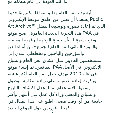
العودة إلى عام 2022 مع CaFÉ
أرشيف الفن العام يطلق موقعًا إلكترونيًا جديدًا
يسعدنا أن نعلن عن إطلاق موقعنا الإلكتروني Public
Art Archive™ الذي تم إعادة تصوره وتوسيعه! بفضل
هذه التجربة الجديدة الغامرة، أصبح موقع PAA في
وضع يسمح له بأن يصبح الوجهة الرقمية المفضلة
والمورد النهائي للفن العام للجميع - من أمناء الفن
والمؤرخين والباحثين ومخططي المدن إلى
المستخدمين العاديين مثل عشاق الفن العام والسياح
الثقافيين. تم إنشاء موقع PAA الإلكتروني في الأصل
في عام 2010 بهدف جعل الفن العام أكثر علنية،
وركزت إعادة تصميمه على زيادة إمكانية الوصول
وسهولة الاستخدام، مما يجعل اكتشاف التاريخ
والسياق والمعنى وراء كل عمل فني أسهل وأكثر
جاذبية من أي وقت مضى. اطلع على هذا المقال في
مجلة فوربس حول الموقع الجديد!