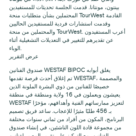
بينتون، مونتانا. قدمت الجلسة تحديثات للمستفيدين
المحتملين بشأن متطلبات منحة TourWest القادمة
وقدمت استشارات فردية للمستفيدين الحاليين
والمحتملين من منحة TourWest. أعرب المستفيدون
عن تقديرهم للتغيير في التعديلات التشغيلية أثناء
الوباء.
عرض التقرير
صندوق الفنانين WESTAF BIPOC يغلق أبوابه
تم إغلاق أحدث فرصة تقدمها WESTAF، والمصممة
خصيصًا للفنانين من ذوي البشرة الملونة الذين
يعيشون ويعملون في 16 ولاية ومنطقة في منطقة
WESTAF لتعزيز ممارساتهم الفنية وأهدافهم، مؤخرًا
بـ 456 طلبًا مثيرًا للإعجاب. ساعد فريق تصميم
البرنامج، المكون من أفراد من ثماني سنوات مختلفة
من مجموعة قادة اللون الناشئين، في إنشاء صندوق
الفنانين، مع التركيز على تقرير المصير لفنانين