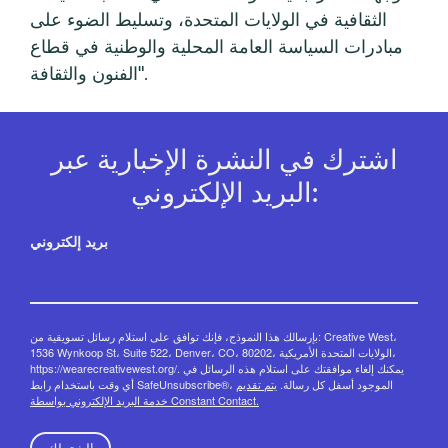
الثقافية في الولايات المتحدة، وتسليط الضوء على
مبادرات السياسة العامة المحلية والوطنية في قطاع
الفنون والثقافة".
اشترك في النشرة الإخبارية عبر
البريد الإلكتروني:
بريد إلكتروني
بإرسالك هذا النموذج، فإنك توافق على استلام رسائل تسويقية من: Creative West،
1536 Wynkoop St، Suite 522، Denver، CO، 80202، الولايات المتحدة الأمريكية،
https://wearecreativewest.org/. يمكنك إلغاء موافقتك على استلام هذه الرسائل في
أي وقت باستخدام رابط SafeUnsubscribe®، الموجود أسفل كل رسالة.
يتم تقديم
خدمة البريد الإلكتروني بواسطة Constant Contact.