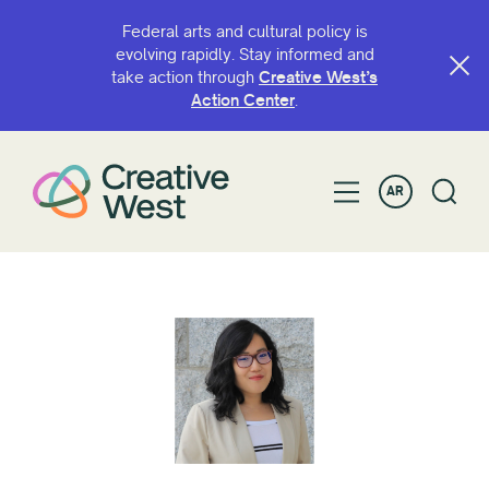
Federal arts and cultural policy is
evolving rapidly. Stay informed and
take action through
Creative West’s
Action Center
.
AR