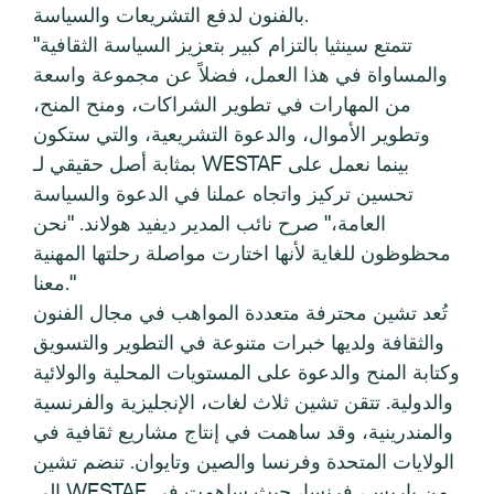
بالفنون لدفع التشريعات والسياسة.
"تتمتع سينثيا بالتزام كبير بتعزيز السياسة الثقافية
والمساواة في هذا العمل، فضلاً عن مجموعة واسعة
من المهارات في تطوير الشراكات، ومنح المنح،
وتطوير الأموال، والدعوة التشريعية، والتي ستكون
بمثابة أصل حقيقي لـ WESTAF بينما نعمل على
تحسين تركيز واتجاه عملنا في الدعوة والسياسة
العامة،" صرح نائب المدير ديفيد هولاند. "نحن
محظوظون للغاية لأنها اختارت مواصلة رحلتها المهنية
معنا."
تُعد تشين محترفة متعددة المواهب في مجال الفنون
والثقافة ولديها خبرات متنوعة في التطوير والتسويق
وكتابة المنح والدعوة على المستويات المحلية والولائية
والدولية. تتقن تشين ثلاث لغات، الإنجليزية والفرنسية
والمندرينية، وقد ساهمت في إنتاج مشاريع ثقافية في
الولايات المتحدة وفرنسا والصين وتايوان. تنضم تشين
إلى WESTAF من باريس، فرنسا، حيث ساهمت في