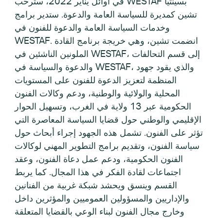
في أوائل يناير 2022، سترحب WESTAF بسينثيا
تشين كمديرة للسياسة العامة والدعوة. ستدير برامج
وخدمات السياسة العامة والدعوة للفنون في
WESTAF. انضمت تشين، وهي خريجة برنامج القادة
الملونين الناشئين في WESTAF، إلى قسم التحالفات
والدعوة والسياسة في WESTAF، والذي يقود جهود
المنظمة لتعزيز الدعوة للفنون على المستويات
المحلية والولائية والوطنية، ودعم وكالات الفنون
الحكومية عبر 13 ولاية في الغرب، وتسهيل الحوار
الإقليمي والوطني حول قضايا السياسة المعاصرة التي
تؤثر على الفنون. تشمل هذه الجهود إجراء أبحاث حول
سياسة الفنون، وتقديم برامج التطوير المهني لوكالات
الفنون الحكومية، ودعم عمل دعاة الفنون، وعقد
اجتماعات لقادة الفكر في هذا المجال. كما يربط
القسم وينسق ويحشد شبكة غربية من الفنانين
والإداريين والمسؤولين العموميين والمؤثرين داخل
وخارج مجال الفنون لبناء الوعي بالقضايا المتعلقة