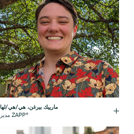
مارييك بيرغن، هي/هي/لها
مدير ZAPP®