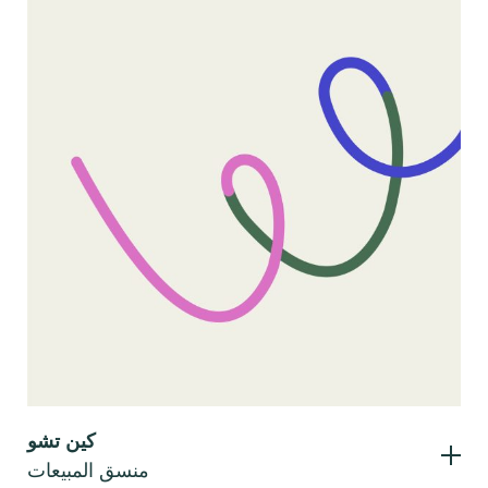
كين تشو
منسق المبيعات