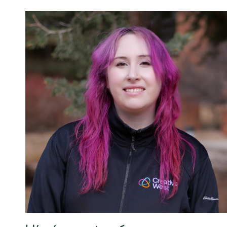
كيسي فوستر، هي/هي/لها