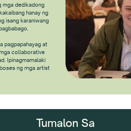
ng mga dedikadong
akaibang hanay ng
ng isang karaniwang
 pagbabago.
na pagpapahayag at
mga collaborative
ad. Ipinagmamalaki
 boses ng mga artist
Tumalon Sa