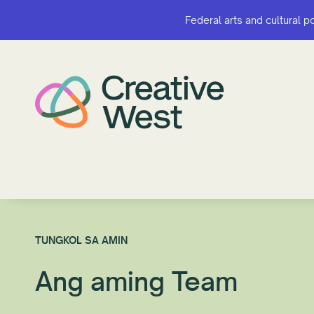
Federal arts and cultural p
Federal arts and cultural p
TUNGKOL SA AMIN
Ang aming Team