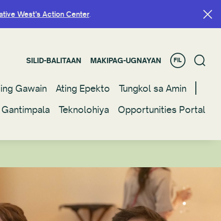
ative West’s Action Center
ative West’s Action Center
.
.
SILID-BALITAAN
SILID-BALITAAN
MAKIPAG-UGNAYAN
MAKIPAG-UGNAYAN
FIL
FIL
ting Gawain
ting Gawain
Ating Epekto
Ating Epekto
Tungkol sa Amin
Tungkol sa Amin
 Gantimpala
 Gantimpala
Teknolohiya
Teknolohiya
Opportunities Portal
Opportunities Portal