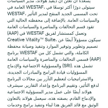
يسعدنا أن نعلن أن ديفيد هولاند، مدير السياسات
العامة في WESTAF، سيتولى دورًا أكثر توسعًا في
WESTAF، تحت المسمى الجديد المنقح لمدير التأثير
والسياسات العامة. بالإضافة إلى محفظته الحالية التي
تقود قسم التحالفات والمناصرة والسياسات العامة
(AAP) في WESTAF وتعمل كمستشار لفريق
Creative Vitality™ Suite، سيكون مسؤولاً أيضًا عن
تصميم وتطوير وتوفير الموارد وتنفيذ وصيانة محفظة
برنامج WESTAF الكاملة، والتي تشمل كل من
قسمي التحالفات والمناصرة والسياسات العامة (AAP)
والمسؤولية الاجتماعية والإدماج (SRI). تشمل هذه
المسؤوليات قيادة البرامج والمبادرات الجديدة،
والاستراتيجيات لتعظيم التآزر بين مجالات البرنامج
لدفع التأثير، وتقييم البرنامج وإعداد التقارير. سيشرف
هولاند أيضًا على عمل مدير المسؤولية الاجتماعية
والإدماج القادم. بصفته هذه، سيعمل هولاند بالتعاون
الوثيق مع قائد الفريق هذا لبناء وتنفيذ برامج وخدمات