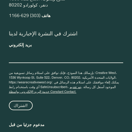
دنفر، كولورادو 80202
هاتف
(303) 629-1166
اشترك في النشرة الإخبارية لدينا
بريد إلكتروني
بإرسالك هذا النموذج، فإنك توافق على استلام رسائل تسويقية من: Creative West،
1536 Wynkoop St، Suite 522، Denver، CO، 80202، الولايات المتحدة الأمريكية،
https://wearecreativewest.org/. يمكنك إلغاء موافقتك على استلام هذه الرسائل في
أي وقت باستخدام رابط SafeUnsubscribe®، الموجود أسفل كل رسالة.
يتم تقديم
خدمة البريد الإلكتروني بواسطة Constant Contact.
اشتراك!
مدعوم جزئيا من قبل