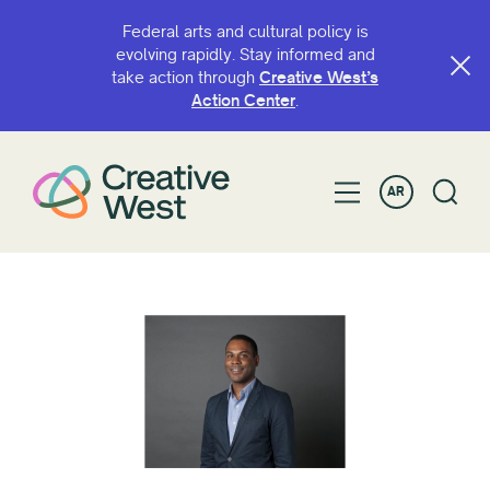
Federal arts and cultural policy is
evolving rapidly. Stay informed and
take action through
Creative West’s
Action Center
.
AR