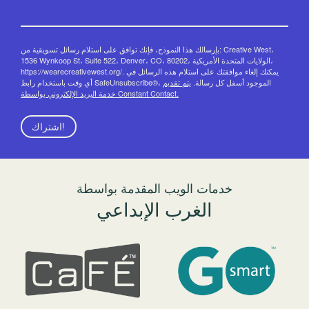
بإرسالك هذا النموذج، فإنك توافق على استلام رسائل تسويقية من: Creative West،
1536 Wynkoop St، Suite 522، Denver، CO، 80202، الولايات المتحدة الأمريكية،
https://wearecreativewest.org/. يمكنك إلغاء موافقتك على استلام هذه الرسائل في
أي وقت باستخدام رابط SafeUnsubscribe®، الموجود أسفل كل رسالة.
يتم تقديم
خدمة البريد الإلكتروني بواسطة Constant Contact.
اشتراك!
خدمات الويب المقدمة بواسطة
الغرب الإبداعي