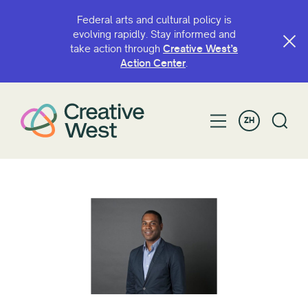
Federal arts and cultural policy is
evolving rapidly. Stay informed and
take action through
Creative West’s
Action Center
.
ZH