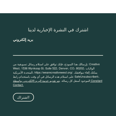
اشترك في النشرة الإخبارية لدينا
بريد إلكتروني
بإرسالك هذا النموذج، فإنك توافق على استلام رسائل تسويقية من: Creative
West، 1536 Wynkoop St، Suite 522، Denver، CO، 80202، الولايات
المتحدة الأمريكية، https://wearecreativewest.org/. يمكنك إلغاء موافقتك
على استلام هذه الرسائل في أي وقت باستخدام رابط SafeUnsubscribe®،
الموجود أسفل كل رسالة.
يتم تقديم خدمة البريد الإلكتروني بواسطة Constant
Contact.
اشتراك!