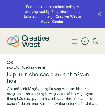
Federal arts and cultural policy is
evolving rapidly. Stay informed and
take action through
Creative West’s
Action Center
.
VI
2003
BÁO CÁO TÁC ĐỘNG KINH TẾ
Lập luận cho các cụm kinh tế văn
hóa
Các nhà kinh tế ngày càng tin rằng các cụm kinh tế là
động lực chính của tăng trưởng và do đó thường xuyên
thông báo các quyết định chính sách kinh tế ở cấp tiểu
bang và địa phương. Bài báo này đưa ra ba khuôn khổ cho