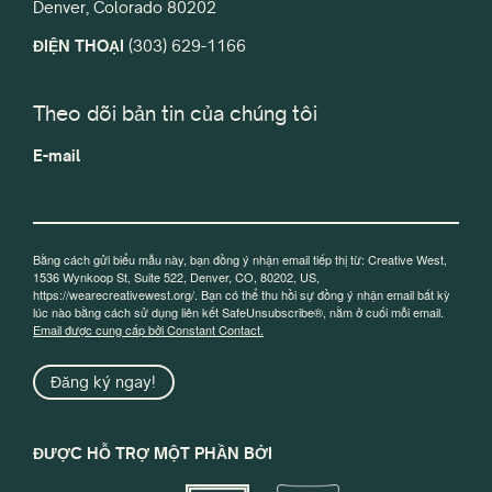
Denver, Colorado 80202
ĐIỆN THOẠI
(303) 629-1166
Theo dõi bản tin của chúng tôi
E-mail
Bằng cách gửi biểu mẫu này, bạn đồng ý nhận email tiếp thị từ: Creative West,
1536 Wynkoop St, Suite 522, Denver, CO, 80202, US,
https://wearecreativewest.org/. Bạn có thể thu hồi sự đồng ý nhận email bất kỳ
lúc nào bằng cách sử dụng liên kết SafeUnsubscribe®, nằm ở cuối mỗi email.
Email được cung cấp bởi Constant Contact.
Đăng ký ngay!
ĐƯỢC HỖ TRỢ MỘT PHẦN BỞI