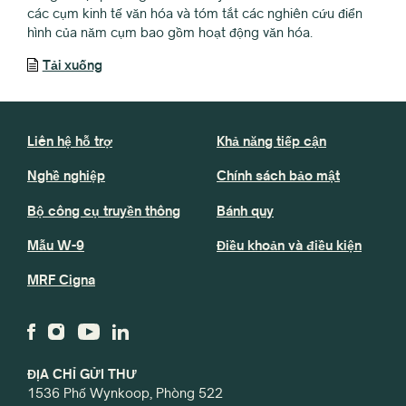
các cụm kinh tế văn hóa và tóm tắt các nghiên cứu điển
hình của năm cụm bao gồm hoạt động văn hóa.
Tải xuống
Liên hệ hỗ trợ
Khả năng tiếp cận
Nghề nghiệp
Chính sách bảo mật
Bộ công cụ truyền thông
Bánh quy
Mẫu W-9
Điều khoản và điều kiện
MRF Cigna
ĐỊA CHỈ GỬI THƯ
1536 Phố Wynkoop, Phòng 522