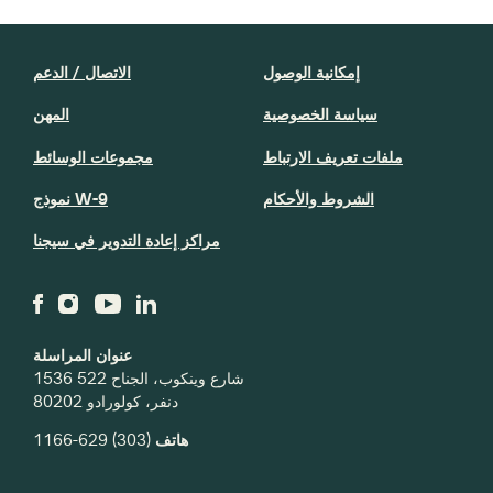
إمكانية الوصول
الاتصال / الدعم
سياسة الخصوصية
المهن
ملفات تعريف الارتباط
مجموعات الوسائط
الشروط والأحكام
نموذج W-9
مراكز إعادة التدوير في سيجنا
عنوان المراسلة
1536 شارع وينكوب، الجناح 522
دنفر، كولورادو 80202
هاتف
(303) 629-1166