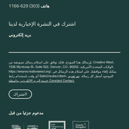
هاتف
(303) 629-1166
اشترك في النشرة الإخبارية لدينا
بريد إلكتروني
بإرسالك هذا النموذج، فإنك توافق على استلام رسائل تسويقية من: Creative West،
1536 Wynkoop St، Suite 522، Denver، CO، 80202، الولايات المتحدة الأمريكية،
https://wearecreativewest.org/. يمكنك إلغاء موافقتك على استلام هذه الرسائل في
أي وقت باستخدام رابط SafeUnsubscribe®، الموجود أسفل كل رسالة.
يتم تقديم
خدمة البريد الإلكتروني بواسطة Constant Contact.
اشتراك!
مدعوم جزئيا من قبل