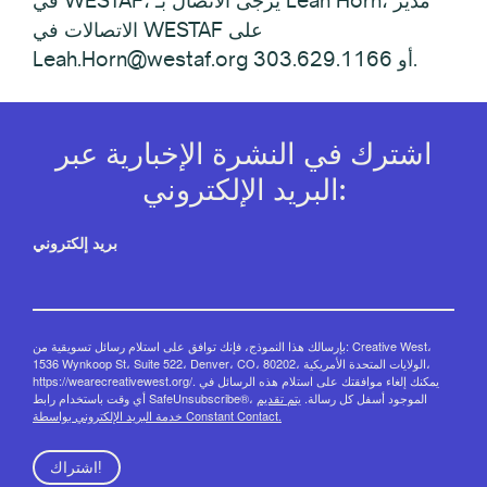
في WESTAF، يرجى الاتصال بـ Leah Horn، مدير
الاتصالات في WESTAF على
Leah.Horn@westaf.org أو 303.629.1166.
اشترك في النشرة الإخبارية عبر
البريد الإلكتروني:
بريد إلكتروني
بإرسالك هذا النموذج، فإنك توافق على استلام رسائل تسويقية من: Creative West،
1536 Wynkoop St، Suite 522، Denver، CO، 80202، الولايات المتحدة الأمريكية،
https://wearecreativewest.org/. يمكنك إلغاء موافقتك على استلام هذه الرسائل في
أي وقت باستخدام رابط SafeUnsubscribe®، الموجود أسفل كل رسالة.
يتم تقديم
خدمة البريد الإلكتروني بواسطة Constant Contact.
اشتراك!