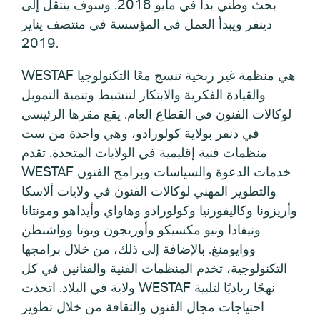
بحث وطني بدأ في مايو 2018. وسوف ينتقل إلى
دينفر ويبدأ العمل في المؤسسة في منتصف يناير
2019.
WESTAF هي منظمة غير ربحية تنسج معًا التكنولوجيا
والقيادة الفكرية والابتكار لتنشيط وتنمية التمويل
لوكالات الفنون في القطاع العام. يقع مقرها الرئيسي
في دنفر بولاية كولورادو، وهي واحدة من ست
منظمات فنية إقليمية في الولايات المتحدة. تقدم
WESTAF خدمات الدعوة والسياسات وبرامج الفنون
والتطوير المهني لوكالات الفنون في ولايات ألاسكا
وأريزونا وكاليفورنيا وكولورادو وهاواي وأيداهو ومونتانا
ونيفادا ونيو مكسيكو وأوريجون ويوتا وواشنطن
ووايومنغ. بالإضافة إلى ذلك، من خلال برامجها
التكنولوجية، تخدم المنظمات الفنية والفنانين في كل
ولاية في البلاد. اتخذت WESTAF نهجًا رياديًا لتلبية
احتياجات مجال الفنون والثقافة من خلال تطوير