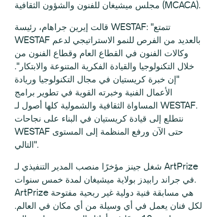
مجلس ميشيغان للفنون والشؤون الثقافية (MCACA).
قالت إيرين جراهام، رئيسة WESTAF: "تتمتع
WESTAF بالعديد من الفرص للنمو الاستراتيجي لدعم
وكالات الفنون في القطاع العام وقطاع الفنون من
خلال التكنولوجيا والقيادة الفكرية المتنوعة والابتكار".
"إن خبرة كريستيان في مجال التكنولوجيا وريادة
الأعمال الفنية وخبرته القوية في تطوير برامج
المساواة الثقافية والشمولية كلها أصول لـ WESTAF.
نتطلع إلى قيادة كريستيان في البناء على نجاحات
WESTAF حتى الآن ورفع المنظمة إلى المستوى
التالي".
شغل جينز مؤخرًا منصب المدير التنفيذي لـ ArtPrize
في جراند رابيدز بولاية ميشيغان لمدة خمس سنوات.
ArtPrize هي مسابقة فنية دولية غير ربحية مفتوحة
لكل فنان يعمل في أي وسيلة من أي مكان في العالم.