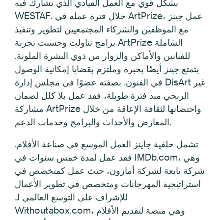
بشكل قوي مع العمل القيادي الذي تشارك فيه
WESTAF. خلال فترة عمله في ArtPrize، عمل جينز
مع الموظفين والشركاء المجتمعيين لتطوير وتنفيذ
برامج تناولت وحسنت تجربة ArtPrize الشاملة
للفنانين والأماكن والزوار من ذوي البشرة الملونة.
يتمتع جينز أيضًا بخبرة وملتزم بقضايا إمكانية الوصول
في الفنون. بصفته عضوًا في مجلس إدارة DisArt غير
الربحي منذ فترة طويلة، فقد عمل بلا كلل لضمان
مشاركة ArtPrize واحتضانها لثقافة الإعاقة من خلال
المعارض والأحداث والبرامج وخدمات الدعم.
تشمل خلفية جاينز العمل الموسع في صناعة الأفلام.
فقد عمل لمدة خمس سنوات في IMDb.com، وهي
شركة تابعة لشركة أمازون، حيث عمل كمتخصص في
استراتيجية المهرجانات ومتخصص في تطوير الأعمال
للإشراف على التوسع العالمي لـ
Withoutabox.com، وهي منصة لتقديم الأفلام