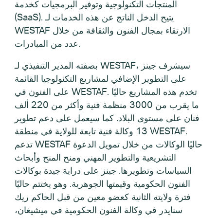
المنتجات التكنولوجية وتوفير البرمجيات كخدمة
(SaaS). يتيح الدخل الناتج عن هذه الخدمات لـ
WESTAF الارتقاء بمجال الفنون والثقافة من خلال
عدد من المبادرات.
بصفته المدير التنفيذي لـ WESTAF، سيشرف جينز
على التطوير الإضافي لمشاريع التكنولوجيا القائمة
على الفنون في WESTAF. تخدم هذه المشاريع حاليًا
ما يقرب من 3000 منظمة فنية وأكثر من 220 ألف
فنان على مستوى البلاد. كما سيعمل على دعم تطوير
13 وكالة فنية تابعة للولاية في منطقة WESTAF.
تدعم WESTAF حاليًا الوكالات من خلال تمويل الدعوة
التشريعية والتطوير المهني ومنح المنح وأبحاث
السياسات وتطويرها. جينز على دراية جيدة بوكالات
الفنون الحكومية وقيمتها الجوهرية. وهو يختتم حاليًا
فترة ولايته الثانية كعضو معين من قبل الحاكم ريك
سنايدر في وكالة الفنون الحكومية في ميشيغان،