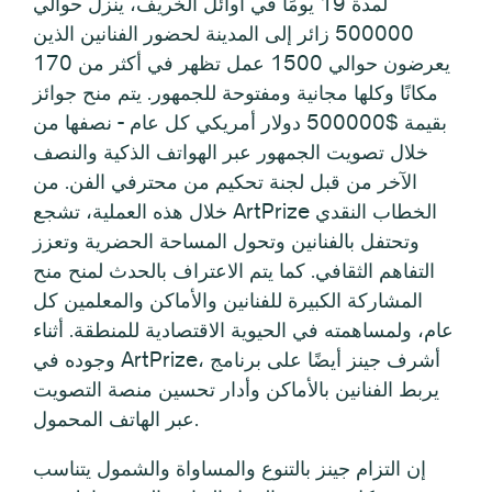
لمدة 19 يومًا في أوائل الخريف، ينزل حوالي
500000 زائر إلى المدينة لحضور الفنانين الذين
يعرضون حوالي 1500 عمل تظهر في أكثر من 170
مكانًا وكلها مجانية ومفتوحة للجمهور. يتم منح جوائز
بقيمة $500000 دولار أمريكي كل عام - نصفها من
خلال تصويت الجمهور عبر الهواتف الذكية والنصف
الآخر من قبل لجنة تحكيم من محترفي الفن. من
خلال هذه العملية، تشجع ArtPrize الخطاب النقدي
وتحتفل بالفنانين وتحول المساحة الحضرية وتعزز
التفاهم الثقافي. كما يتم الاعتراف بالحدث لمنح منح
المشاركة الكبيرة للفنانين والأماكن والمعلمين كل
عام، ولمساهمته في الحيوية الاقتصادية للمنطقة. أثناء
وجوده في ArtPrize، أشرف جينز أيضًا على برنامج
يربط الفنانين بالأماكن وأدار تحسين منصة التصويت
عبر الهاتف المحمول.
إن التزام جينز بالتنوع والمساواة والشمول يتناسب