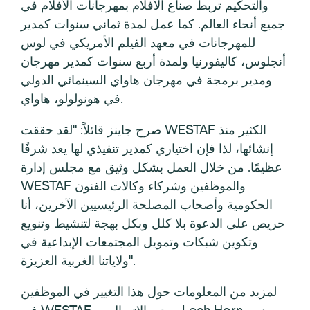
والتحكيم تربط صناع الأفلام بمهرجانات الأفلام في
جميع أنحاء العالم. كما عمل لمدة ثماني سنوات كمدير
للمهرجانات في معهد الفيلم الأمريكي في لوس
أنجلوس، كاليفورنيا ولمدة أربع سنوات كمدير مهرجان
ومدير برمجة في مهرجان هاواي السينمائي الدولي
في هونولولو، هاواي.
صرح جاينز قائلاً: "لقد حققت WESTAF الكثير منذ
إنشائها، لذا فإن اختياري كمدير تنفيذي لها يعد شرفًا
عظيمًا. من خلال العمل بشكل وثيق مع مجلس إدارة
WESTAF والموظفين وشركاء وكالات الفنون
الحكومية وأصحاب المصلحة الرئيسيين الآخرين، أنا
حريص على الدعوة بلا كلل وبكل بهجة لتنشيط وتنويع
وتكوين شبكات وتمويل المجتمعات الإبداعية في
ولاياتنا الغربية العزيزة".
لمزيد من المعلومات حول هذا التغيير في الموظفين