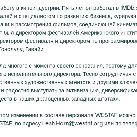
боту в киноиндустрии. Пять лет он работал в IMDb
валей и специалистом по развитию бизнеса, куриру
ачи и рассмотрения фильмов, соединяющей кинема
ет был директором фестивалей Американского инстит
иректором фестиваля и директором по программиров
онолулу, Гавайи.
а многого с момента своего основания, поэтому дл
го исполнительного директора. Тесно сотрудничая 
рственных художественных агентств и другими ключ
 и радостно выступать за активизацию, диверсифика
еств в наших драгоценных западных штатах».
ом изменении в составе персонала WESTAF можно п
TAF, по адресу Leah.Horn@westaf.org или по тел