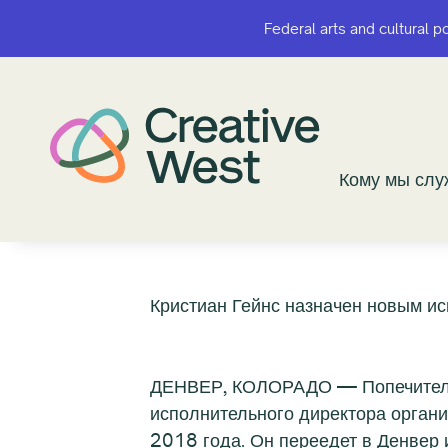
Federal arts and cultural p
Federal arts and cultural p
Кому мы сл
Кому мы сл
Кристиан Гейнс назначен новым 
ДЕНВЕР, КОЛОРАДО — Попечители 
исполнительного директора органи
2018 года. Он переедет в Денвер 