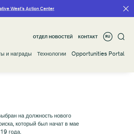
ative West’s Action Center
ative West’s Action Center
.
.
ОТДЕЛ НОВОСТЕЙ
ОТДЕЛ НОВОСТЕЙ
КОНТАКТ
КОНТАКТ
RU
RU
ты и награды
ты и награды
Технологии
Технологии
Opportunities Portal
Opportunities Portal
ыбран на должность нового
иска, который был начат в мае
19 года.