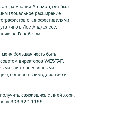
.com, компании Amazon, где был
ющим глобальное расширение
тографистов с кинофестивалями
ута кино в Лос-Анджелесе,
анию на Гавайском
я меня большая честь быть
с советом директоров WESTAF,
евыми заинтересованными
цию, сетевое взаимодействие и
олучить, связавшись с Лией Хорн,
ефону 303.629.1166.