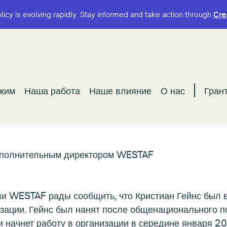
olicy is evolving rapidly. Stay informed and take action through
olicy is evolving rapidly. Stay informed and take action through
Cre
Cre
ужим
ужим
Наша работа
Наша работа
Наше влияние
Наше влияние
О нас
О нас
Гран
Гран
исполнительным директором WESTAF
WESTAF рады сообщить, что Кристиан Гейнс был в
зации. Гейнс был нанят после общенационального по
и начнет работу в организации в середине января 20