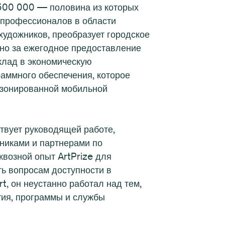
$500 000 — половина из которых
 профессионалов в области
 художников, преобразует городское
ено за ежегодное предоставление
вклад в экономическую
раммного обеспечения, которое
озонированной мобильной
твует руководящей работе,
дниками и партнерами по
квозной опыт ArtPrize для
ть вопросам доступности в
t, он неустанно работал над тем,
тия, программы и службы