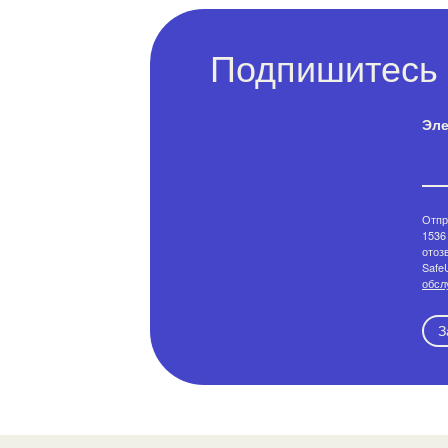
Подпишитесь 
Эле
Отпр
1536 
отоз
Safe
обсл
З