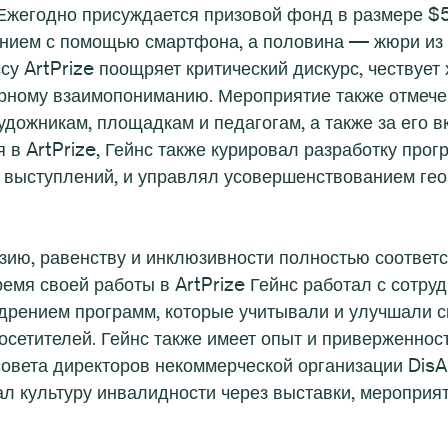
. Ежегодно присуждается призовой фонд в размере 
нием с помощью смартфона, а половина — жюри из
су ArtPrize поощряет критический дискурс, чествует
турному взаимопониманию. Мероприятие также отмеч
удожникам, площадкам и педагогам, а также за его 
 в ArtPrize, Гейнс также курировал разработку прог
 выступлений, и управлял усовершенствованием ге
ию, равенству и инклюзивности полностью соответс
емя своей работы в ArtPrize Гейнс работал с сотру
дрением программ, которые учитывали и улучшали с
осетителей. Гейнс также имеет опыт и приверженнос
овета директоров некоммерческой организации DisAr
ал культуру инвалидности через выставки, мероприя