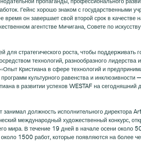
нодательной пропаганды, профессионального развит
аботок. Гейнс хорошо знаком с государственными уч
е время он завершает свой второй срок в качестве 
ественном агентстве Мичигана, Совете по искусств
й для стратегического роста, чтобы поддерживать 
посредством технологий, разнообразного лидерства 
«Опыт Кристиана в сфере технологий и предпринимат
 программ культурного равенства и инклюзивности 
тиана в развитии успехов WESTAF на сегодняшний д
ет занимал должность исполнительного директора Art
ческий международный художественный конкурс, отк
го мира. В течение 19 дней в начале осени около 
 около 1500 работ, которые появляются на более че