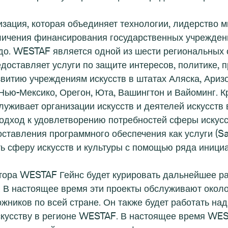
ация, которая объединяет технологии, лидерство м
еличения финансирования государственных учрежден
до. WESTAF является одной из шести региональных 
оставляет услуги по защите интересов, политике, 
витию учреждениям искусств в штатах Аляска, Ариз
 Нью-Мексико, Орегон, Юта, Вашингтон и Вайоминг. К
луживает организации искусств и деятелей искусств
дход к удовлетворению потребностей сферы искусст
оставления программного обеспечения как услуги (Sa
ь сферу искусств и культуры с помощью ряда инициа
тора WESTAF Гейнс будет курировать дальнейшее ра
. В настоящее время эти проекты обслуживают око
жников по всей стране. Он также будет работать на
скусству в регионе WESTAF. В настоящее время WE