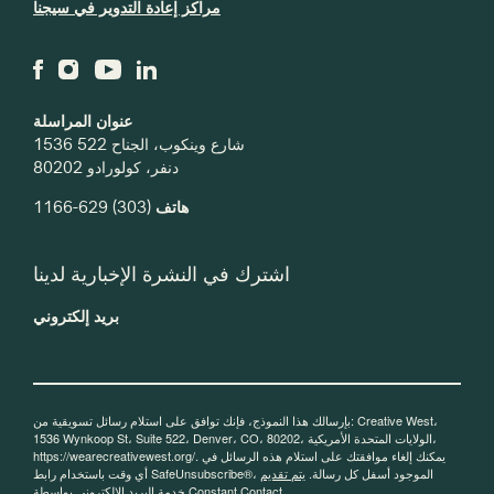
مراكز إعادة التدوير في سيجنا
عنوان المراسلة
1536 شارع وينكوب، الجناح 522
دنفر، كولورادو 80202
هاتف
(303) 629-1166
اشترك في النشرة الإخبارية لدينا
بريد إلكتروني
بإرسالك هذا النموذج، فإنك توافق على استلام رسائل تسويقية من: Creative West،
1536 Wynkoop St، Suite 522، Denver، CO، 80202، الولايات المتحدة الأمريكية،
https://wearecreativewest.org/. يمكنك إلغاء موافقتك على استلام هذه الرسائل في
أي وقت باستخدام رابط SafeUnsubscribe®، الموجود أسفل كل رسالة.
يتم تقديم
خدمة البريد الإلكتروني بواسطة Constant Contact.