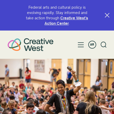
Federal arts and cultural policy is
evolving rapidly. Stay informed and
take action through
Creative West’s
البحث حسب الاسم أو الكلمة الرئيسية
Action Center
.
AR
تصفية حسب
منحة
زمالة
سنة