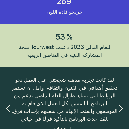
269
خريجو قادة اللون
53
%
منحة Tourwest للعام المالي 2023 دعمت
المشاركة الفنية في المناطق الريفية
ورًا
لقد كانت تجربة مذهلة شجعتني على العمل نحو
دية
تحقيق أهدافي في الفنون والثقافة. وآمل أن تستمر
والفن
يادة
الروابط التي بنيناها طوال العام الماضي بدعم من
ويل
البرنامج. أنا ممتن لكل العمل الذي قام به
 في
الموظفون وأستمد الإلهام من شغفهم بإحداث فرق.
دتي
لقد أحدث البرنامج بالتأكيد فرقًا في حياتي.
ور