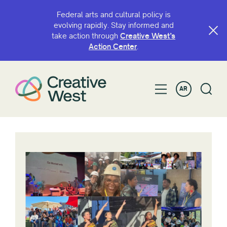
Federal arts and cultural policy is
evolving rapidly. Stay informed and
take action through
Creative West’s
Action Center
.
AR