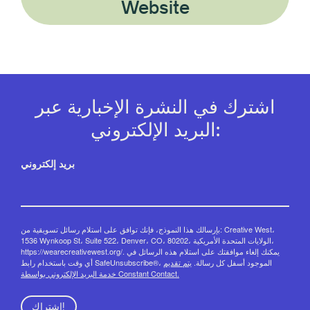
Website
اشترك في النشرة الإخبارية عبر
البريد الإلكتروني:
بريد إلكتروني
بإرسالك هذا النموذج، فإنك توافق على استلام رسائل تسويقية من: Creative West،
1536 Wynkoop St، Suite 522، Denver، CO، 80202، الولايات المتحدة الأمريكية،
https://wearecreativewest.org/. يمكنك إلغاء موافقتك على استلام هذه الرسائل في
أي وقت باستخدام رابط SafeUnsubscribe®، الموجود أسفل كل رسالة.
يتم تقديم
خدمة البريد الإلكتروني بواسطة Constant Contact.
اشتراك!