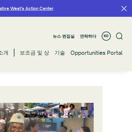
ative West’s Action Center
ative West’s Action Center
.
.
뉴스 편집실
뉴스 편집실
연락하다
연락하다
KO
KO
소개
소개
보조금 및 상
보조금 및 상
기술
기술
Opportunities Portal
Opportunities Portal