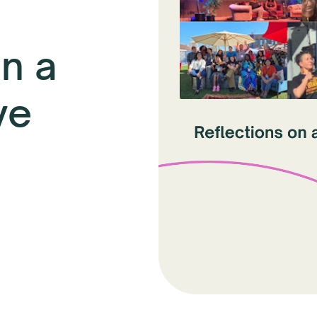
on a
ve