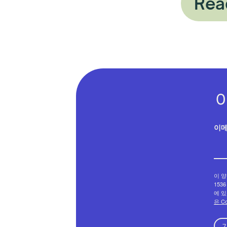
Rea
이
이 양
1536
에 있
은 C