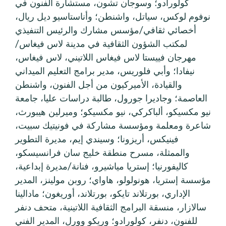
كولورادو؛ وسوجان تشون، مستشارة الفنون في
نوفوم لوكس، سياتل، واشنطن؛ وأناستاسيو ديل ريال،
أخصائي ثقافي/مؤسس مشارك والرئيس التنفيذي
لمكتب الشؤون الثقافية في مدينة لاس فيغاس/
مهرجان فييستا لاس فيغاس اللاتيني، لاس فيغاس،
نيفادا؛ وأبي فلوريس، مدير برامج التعليم الميداني
والقيادة، الأميركيون من أجل الفنون، واشنطن
العاصمة؛ وجاديرا جورول، طالبة دراسات عليا، جامعة
نيو مكسيكو، ألباكركي، نيو مكسيكو؛ وميرلين هيبورث،
شاعرة ومعلمة ومؤسسة مشاركة في فونيتيك سبيت،
فينيكس، أريزونا؛ وسيندي إيم، مديرة التطوير
والممثلة، مسرح منطقة خليج سان فرانسيسكو،
كاليفورنيا؛ إستريا مياشيرو، فنانة/مديرة إبداعية،
مؤسسة إستريا، هونولولو، هاواي؛ روبن مولينز، المدير
الإداري، بورتلاند تايكو، بورتلاند، أوريغون؛ مادالينا
سالازار، منسقة البرامج الثقافية اللاتينية، متحف دنفر
للفنون، دنفر، كولورادو؛ وريكو وورل، المدير الفني