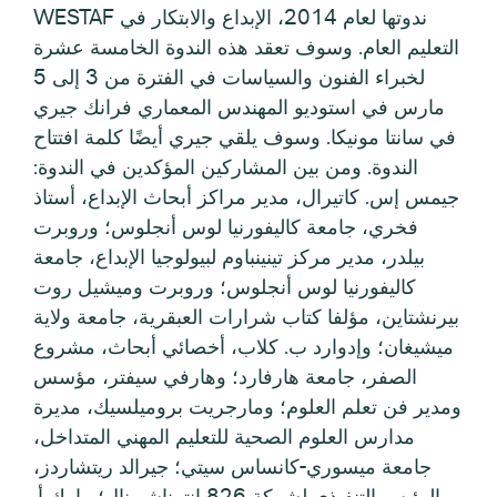
WESTAF ندوتها لعام 2014، الإبداع والابتكار في
التعليم العام. وسوف تعقد هذه الندوة الخامسة عشرة
لخبراء الفنون والسياسات في الفترة من 3 إلى 5
مارس في استوديو المهندس المعماري فرانك جيري
في سانتا مونيكا. وسوف يلقي جيري أيضًا كلمة افتتاح
الندوة. ومن بين المشاركين المؤكدين في الندوة:
جيمس إس. كاتيرال، مدير مراكز أبحاث الإبداع، أستاذ
فخري، جامعة كاليفورنيا لوس أنجلوس؛ وروبرت
بيلدر، مدير مركز تينينباوم لبيولوجيا الإبداع، جامعة
كاليفورنيا لوس أنجلوس؛ وروبرت وميشيل روت
بيرنشتاين، مؤلفا كتاب شرارات العبقرية، جامعة ولاية
ميشيغان؛ وإدوارد ب. كلاب، أخصائي أبحاث، مشروع
الصفر، جامعة هارفارد؛ وهارفي سيفتر، مؤسس
ومدير فن تعلم العلوم؛ ومارجريت بروميلسيك، مديرة
مدارس العلوم الصحية للتعليم المهني المتداخل،
جامعة ميسوري-كانساس سيتي؛ جيرالد ريتشاردز،
الرئيس التنفيذي لشركة 826 إنترناشيونال؛ مارك أ.