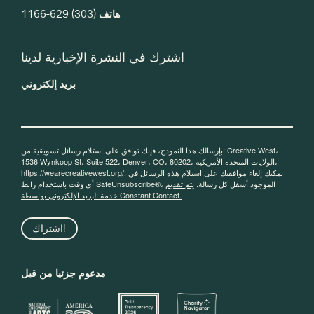
هاتف
(303) 629-1166
اشترك في النشرة الإخبارية لدينا
بريد إلكتروني
بإرسالك هذا النموذج، فإنك توافق على استلام رسائل تسويقية من: Creative West،
1536 Wynkoop St، Suite 522، Denver، CO، 80202، الولايات المتحدة الأمريكية،
https://wearecreativewest.org/. يمكنك إلغاء موافقتك على استلام هذه الرسائل في
أي وقت باستخدام رابط SafeUnsubscribe®، الموجود أسفل كل رسالة.
يتم تقديم
خدمة البريد الإلكتروني بواسطة Constant Contact.
اشتراك!
مدعوم جزئيا من قبل