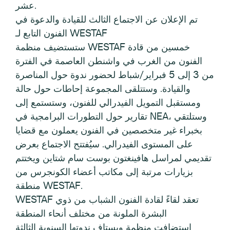
عشر.
تم الإعلان عن الاجتماع الثالث للقيادة والدعوة في
الفنون التابع لـ WESTAF
ستستضيف منظمة WESTAF خمسين من قادة
الفنون من الغرب في واشنطن العاصمة في الفترة
من 3 إلى 5 فبراير/شباط لحضور ندوة حول المناصرة
والقيادة. وستتلقى المجموعة إحاطات حول حالة
ومستقبل التمويل الفيدرالي للفنون، وستستمع إلى
تقارير حول التطورات البرامجية في NEA، وستلتقي
بخبراء غير متخصصين في الفنون يعملون مع قضايا
على المستوى الفيدرالي. سيُفتتح الاجتماع بعرض
تقديمي لمراسل هافينغتون بوست سام شتاين ويختتم
بزيارات مرتبة إلى مكاتب أعضاء الكونجرس من
منطقة WESTAF.
WESTAF تعقد لقاءً لقادة الفنون الشباب من ذوي
البشرة الملونة من مختلف أنحاء المنطقة
استضافت منظمة ويستاف ندوتها السنوية الثالثة