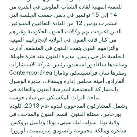
للتنمية المهنية لقادة الشباب الملونين في الفترة من
14 إلى 15 نوفمبر في دنفر. جمعت الجلسة التي
استمرت يومين 12 من القادة الثقافيين المتنوعين
الذين اعترفت بهم وكالات الفنون الحكومية وغيرهم
من كبار قادة الفنون في الولاية لإنجازاتهم المهنية
والتزامهم القوي بتقدم الفنون في المنطقة. أدارت
الجلسة مارجي ريس، مديرة الفنون منذ فترة طويلة.
وساعدها سلفادور أسيفيدو، رئيس شركة الاستشارات
Contemporánea ومقرها سان فرانسيسكو، وتامارا
ألفارادو، أمينة مجلس إدارة ويستاف، مديرة الوصول
والمشاركة المجتمعية لمدرسة الفنون والثقافة في
ساحة التراث المكسيكي في سان خوسيه.
وشمل المشاركون المدعوون لندوة عام 2013: كلوديا
بورخاس، ممثلة الفنون، قسم الفنون والمتاحف في
ولاية يوتا، سولت ليك سيتي، يوتا؛ ودانييل بروكس،
شاعرة ومالكة مجموعة رابسودي إنترتينمنت، أورورا،