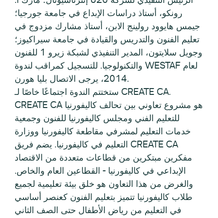
رونكو، أستاذ دراسات الإبداع في جامعة جورجيا؛
جيمس هايوود رولينج الابن، أستاذ مشارك مزدوج في
تعليم الفنون والتدريس والقيادة في جامعة سيراكيوز؛
وجويل سلايتون، المدير التنفيذي لشبكة زيرو 1 للفنون
والتكنولوجيا. للتسجيل كمراقب لندوة WESTAF لعام
2014، يرجى الاتصال بليا هورن.
ستختتم الندوة اجتماعًا خاصًا لـ CREATE CA.
CREATE CA هو مشروع تعاوني بين تحالف كاليفورنيا
للتعليم الفني ومجلس كاليفورنيا للفنون وجمعية
خدمات التعليم لمشرفي مقاطعة كاليفورنيا ووزارة
التعليم في كاليفورنيا. يضم فريق CREATE CA
مفكرين مبتكرين من قطاعات متعددة من الاقتصاد
الإبداعي في كاليفورنيا - القطاعين العام والخاص.
والغرض من هذا التعاون هو خلق بيئة تعليمية لجميع
طلاب كاليفورنيا تتميز بتعليم الفنون كعنصر أساسي
في التعليم من رياض الأطفال حتى الصف الثاني