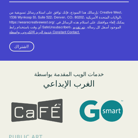
بإرسالك هذا النموذج، فإنك توافق على استلام رسائل تسويقية من: Creative West،
1536 Wynkoop St، Suite 522، Denver، CO، 80202، الولايات المتحدة الأمريكية،
https://wearecreativewest.org/. يمكنك إلغاء موافقتك على استلام هذه الرسائل في
أي وقت باستخدام رابط SafeUnsubscribe®، الموجود أسفل كل رسالة.
يتم تقديم
خدمة البريد الإلكتروني بواسطة Constant Contact.
اشتراك!
خدمات الويب المقدمة بواسطة
الغرب الإبداعي