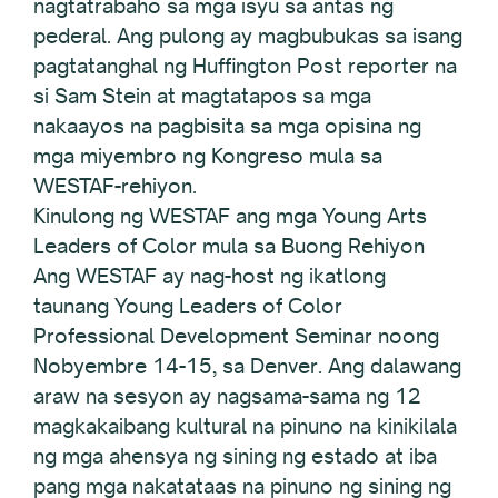
nagtatrabaho sa mga isyu sa antas ng
pederal. Ang pulong ay magbubukas sa isang
pagtatanghal ng Huffington Post reporter na
si Sam Stein at magtatapos sa mga
nakaayos na pagbisita sa mga opisina ng
mga miyembro ng Kongreso mula sa
WESTAF-rehiyon.
Kinulong ng WESTAF ang mga Young Arts
Leaders of Color mula sa Buong Rehiyon
Ang WESTAF ay nag-host ng ikatlong
taunang Young Leaders of Color
Professional Development Seminar noong
Nobyembre 14-15, sa Denver. Ang dalawang
araw na sesyon ay nagsama-sama ng 12
magkakaibang kultural na pinuno na kinikilala
ng mga ahensya ng sining ng estado at iba
pang mga nakatataas na pinuno ng sining ng