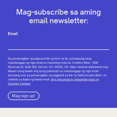
Mag-subscribe sa aming
email newsletter:
Email
Sa pamamagitan ng pagsusumite ng form na ito, pumapayag kang
makatanggap ng mga email sa marketing mula sa: Creative West, 1536
Wynkoop St, Suite 522, Denver, CO, 80202, US, https://wearecreativewest.org/.
Maaari mong bawiin ang iyong pahintulot na makatanggap ng mga email
anumang oras sa pamamagitan ng paggamit sa link na SafeUnsubscribe®, na
makikita sa ibaba ng bawat email.
Ang mga email ay sineserbisyuhan ng
Constant Contact.
Mag-sign up!