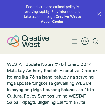
Federal arts and cultural policy is
evolving rapidly. Stay informed and
take action through
Creative West’s
Action Center
.
FIL
WESTAF Update Notes #78 | Enero 2014
Mula kay Anthony Radich, Executive Director
Ito ang ika-78 sa isang patuloy na serye ng
mga update tungkol sa gawain ng WESTAF
Inihayag ang Mga Paunang Kalahok sa 15th
Cultural Policy Symposium ng WESTAF
Sa pakikipagtulungan ng California Arts