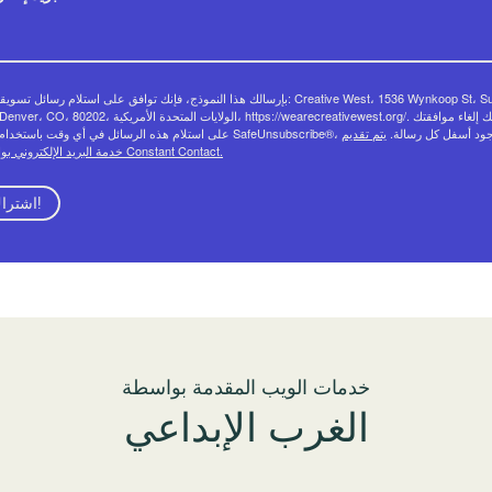
بإرسالك هذا النموذج، فإنك توافق على استلام رسائل تسويقية من:  West، 1536 Wynkoop St، Suite
522، Denver، CO، 80202، الولايات المتحدة الأمريكية، https://wearecreativewest.org/.
الرسائل في أي وقت باستخدام رابط SafeUnsubscribe®، الموجود أسفل كل رسالة.
يتم تقديم
خدمة البريد الإلكتروني بواسطة Constant Contact.
اشتراك!
خدمات الويب المقدمة بواسطة
الغرب الإبداعي