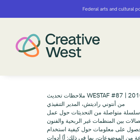
Federal arts and cultural p
Federal arts and cultural p
من أنتوني راديتش، المدير التنفيذي
الات بين المنظمات غير الربحية والفنون
لحصول على معلومات حول كيفية استخدام
ة من الموضوعات، بما في ذلك: أ) أدوات