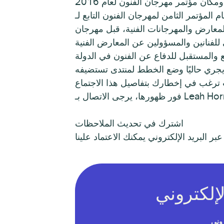
مكان مؤتمر مهرجان الفنون لعام 2016
مر الثامن لمهرجان الفنون التابع لـ ZAPP® في الفترة من 7 إلى 8 أكتوبر 2016 في هيوستن بولاية تكساس. سيقام هذا المؤتمر،
، قبل مهرجان Bayou City للفنون في وسط المدينة مباشرةً. سيتضمن مؤتمر عام 2016
 والمستقبل للدفاع عن الفنون في الدولة
جري حاليًا وضع الخطط لمنتدى تستضيفه WESTAF حول حالة ومستقبل الدفاع عن الفنون على مستوى الولاية. سيبحث المنتدى ما إذا كانت
كنت ترغب في إخطارك بتفاصيل هذا الاجتماع
هورها، يرجى الاتصال بـ Leah Horn.
اشترك في تحديث الملاحظات
روني