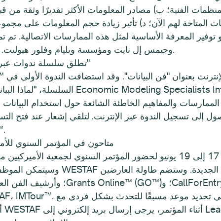
لمنظمات الفنية؛ ب) مصادر المعلومات الأكثر تقديرًا وثقة من 
ت المتاحة لهم الآن؛ د) تأثير زيادة حجم المعلومات على مجموعة
و توفير المعرفة الأساسية لمثل هذه الممارسات الاتصالية. 
وجيمس إل نايت ومؤسسة ويليام وفلور هيوليت. انقر هنا للوصول إلى ملخص لنتائج المسح.
CVSuite™ تطلق سلسلة ندوات عبر الإنترنت بعنوان "فن البيانات"
السلسلة، "لماذا البيانات؟"، الخبير الاقتصا
وصول إلى تسجيل الندوة عبر الإنترنت. لتلقي إشعار عند فتح التس
"أي ب
موظفو WESTAF متاحون في المؤتمر السنوي
وسيتمكن الموظفون من الإجابة على الأس
جى إرسال بريد إلكتروني إلى Leah Horn.