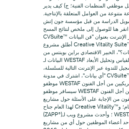
قبل موظفي المنظمات الفنية؛ ج) كيف يدير
 متنوعة من العوامل المتعلقة بالإنتاجية.
تم تمويل الدراسة من قبل مؤسسة جون إتش
أطلق مشروع Creative Vitality Suite™ مؤخرًا سلسلة من ثلاثة ندوات عبر الإنترنت بعنوان "فن البيانات". وقد استضافت الندوة الأولى في
دي براين بوينتس من Economic Modeling Specialists International (EMSI). EMSI هي شريك
البيانات لـ WESTAF في هذا المشروع. تناولت الندوة أفضل الممارسات والمفاهيم الخاطئة الشائعة حول استخدام البيانات لقياس وتحليل الأبعاد
جيل للندوة عبر الإنترنت التالية للسلسلة،
يانات"، اشترك في مدونة CVSuite™.
 للأمريكيين من أجل الفنون
سيسافر موظفو WESTAF إلى بوسطن في الفترة من 17 إلى 19 يونيو لحضور المؤتمر السنوي لجمعية الأميركيين من أجل الفنون (AFTA).
ئلة حول مشاريع WESTAF الحالية وتقديم معلومات حول المشاريع الجديدة. وستضم طاولة العارضين
لهذا العام جناح Creative Vitality™؛ وأرشيف الفن العام؛ وGrants Online™ (GO™)؛ وCallForEntry™ (CaFE™)؛ وZAPPlication®
(ZAPP®)؛ وأحدث مشروع ويب لـ WESTAF، IMTour™. إذا كنت أنت أو شخص تعرفه ترغب في تحديد موعد مسبقًا للتحدث بشكل فردي مع