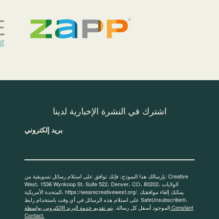
اشترك في النشرة الإخبارية لدينا
بريد إلكتروني
بإرسالك هذا النموذج، فإنك توافق على استلام رسائل تسويقية من: Creative
West، 1536 Wynkoop St، Suite 522، Denver، CO، 80202، الولايات
المتحدة الأمريكية، https://wearecreativewest.org/. يمكنك إلغاء موافقتك
على استلام هذه الرسائل في أي وقت باستخدام رابط SafeUnsubscribe®،
الموجود أسفل كل رسالة.
يتم تقديم خدمة البريد الإلكتروني بواسطة Constant
Contact.