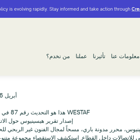
olicy is evolving rapidly. Stay informed and take action through
olicy is evolving rapidly. Stay informed and take action through
Cre
Cre
معلومات عنا
معلومات عنا
تأثيرنا
تأثيرنا
عملنا
عملنا
من نخدم؟
من نخدم؟
ملاحظات تحديث WESTAF #87 | أبريل 2016
هذا هو التحديث رقم 87 في سلسلة متواصلة من التحديثات حول عمل WESTAF
إصدار تقرير هيسينيوس حول الاتص
نيوس، محرر مدونة باري، مسحاً لمجال الفنون غير الربحي ل
بحي للاتصالات داخل القطاع. استكشف الاستقصاء مجموعة متنوع