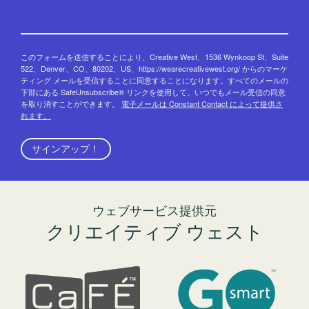
このフォームを送信することにより、Creative West、1536 Wynkoop St、Suite
522、Denver、CO、80202、US、https://wearecreativewest.org/ からのマーケ
ティング メールを受信することに同意することになります。すべてのメールの
下部にある SafeUnsubscribe® リンクを使用して、いつでもメール受信の同意
を取り消すことができます。
電子メールは Constant Contact によって提供さ
れます。
サインアップ！
ウェブサービス提供元
クリエイティブ ウェスト