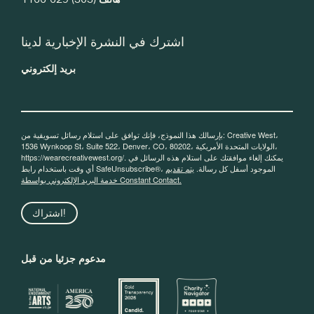
اشترك في النشرة الإخبارية لدينا
بريد إلكتروني
بإرسالك هذا النموذج، فإنك توافق على استلام رسائل تسويقية من: Creative West،
1536 Wynkoop St، Suite 522، Denver، CO، 80202، الولايات المتحدة الأمريكية،
https://wearecreativewest.org/. يمكنك إلغاء موافقتك على استلام هذه الرسائل في
أي وقت باستخدام رابط SafeUnsubscribe®، الموجود أسفل كل رسالة.
يتم تقديم
خدمة البريد الإلكتروني بواسطة Constant Contact.
اشتراك!
مدعوم جزئيا من قبل