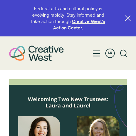
Federal arts and cultural policy is
evolving rapidly. Stay informed and
take action through
Creative West’s
Action Center
.
AR