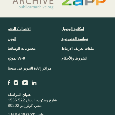
إمكانية الوصول
الاتصال / الدعم
سياسة الخصوصية
المهن
ملفات تعريف الارتباط
مجموعات الوسائط
الشروط والأحكام
نموذج W-9
مراكز إعادة التدوير في سيجنا
عنوان المراسلة
1536 شارع وينكوب، الجناح 522
دنفر، كولورادو 80202
(303) 629-1166
هاتف