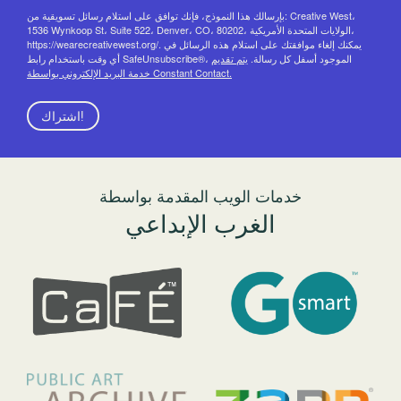
بإرسالك هذا النموذج، فإنك توافق على استلام رسائل تسويقية من: Creative West،
1536 Wynkoop St، Suite 522، Denver، CO، 80202، الولايات المتحدة الأمريكية،
https://wearecreativewest.org/. يمكنك إلغاء موافقتك على استلام هذه الرسائل في
أي وقت باستخدام رابط SafeUnsubscribe®، الموجود أسفل كل رسالة.
يتم تقديم
خدمة البريد الإلكتروني بواسطة Constant Contact.
اشتراك!
خدمات الويب المقدمة بواسطة
الغرب الإبداعي