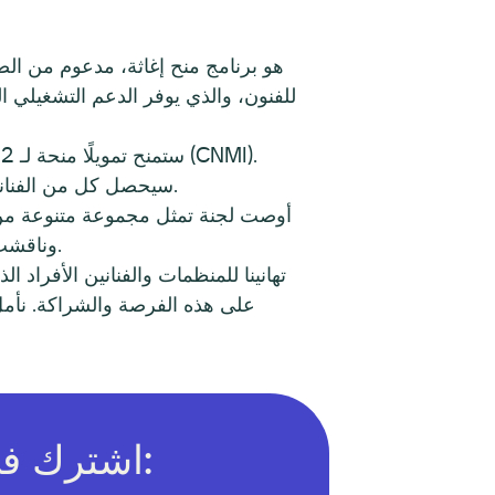
سيحصل كل من الفنانين الفرديين البالغ عددهم 28 على $3,000 كتمويل وستحصل المنظمات الثقافية الأربع على $10,000.
أوصت لجنة تمثل مجموعة متنوعة من ق
وناقشت طلبات كل متقدم. وركزت معايير المراجعة على الحاجة الواضحة، فضلاً عن المنفعة العامة والمجتمعية.
اشترك في النشرة الإخبارية عبر البريد الإلكتروني: