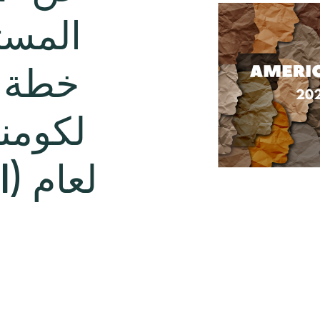
المست
خطة ال
لكومنو