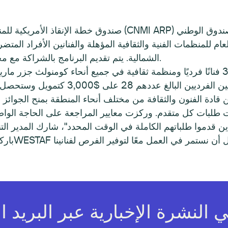
صندوق خطة الإنقاذ الأمريكية للمنظمات في كومنولث جزر ماري
الشمالية. يتم تقديم البرنامج بالشراكة مع مجلس فنون كومنولث جزر ماريانا الشمالية.
ادة الفنون والثقافة من مختلف أنحاء المنطقة بمنح الجوائز 
باركر يوبي.