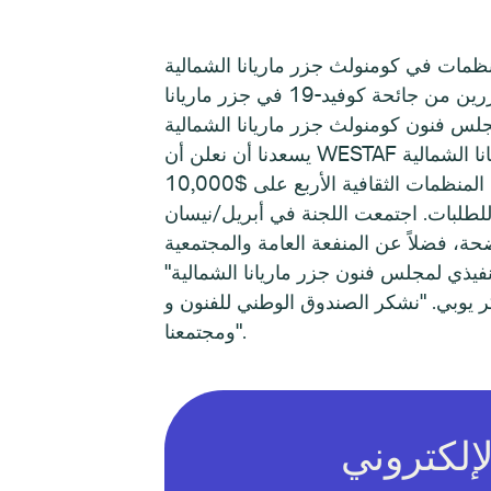
انا الشمالية (CNMI ARP) هو برنامج منح إغاثة، مدعوم من الصندوق الوطني
للفنون، والذي يوفر الدعم التشغيلي العام للمنظمات الفنية والثقافية المؤهلة والفنانين الأفراد المتضررين من جائحة كوفيد-19 في جزر ماريانا
يسعدنا أن نعلن أن WESTAF ستمنح تمويلًا منحة لـ 32 فنانًا فرديًا ومنظمة ثقافية في جميع أنحاء كومنولث جزر ماريانا الشمالية (CNMI).
للطلبات. اجتمعت اللجنة في أبريل/نيسان
"تهانينا للمنظمات والفنانين الأفراد الذين قدموا طلباتهم الكاملة في الوقت المحدد"، شارك المدير التنفيذي لمجلس فنون جزر ماريانا الشمالية
 "نشكر الصندوق الوطني للفنون وWESTAF على هذه الفرصة والشراكة. نأمل أن نستمر في العمل معًا لتوفير الفرص لفنانينا
ومجتمعنا".