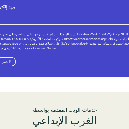
بريد إلكت
بإرسالك هذا النموذج، فإنك توافق على استلام رسائل تسويقية من:  West، 1536 Wynkoop St، Suite
522، Denver، CO، 80202، الولايات المتحدة الأمريكية، https://wearecreativewest.org/.
الرسائل في أي وقت باستخدام رابط SafeUnsubscribe®، الموجود أسفل كل رسالة.
يتم تقديم
خدمة البريد الإلكتروني بواسطة Constant Contact.
اشتراك!
خدمات الويب المقدمة بواسطة
الغرب الإبداعي