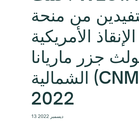
فيدين من منحة
إنقاذ الأمريكية
لث جزر ماريانا
الشمالية (CNMI) لعام
2022
13 ديسمبر 2022