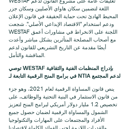
WESTAF تعليقات عامة على مشروع القانون لدعم
اللغة لتضمين سكان هاواي الأصليين وسكان جزر
المحيط الهادئ تحت حماية الحقيقة في قانون الإعلان
ودعم استخدام "الاقتصاد الإبداعي الأصلي". شجعت
WESTAF اللجنة على الانخراط في مشاورات أعمق
مع أصحاب المصلحة المتأثرين بشكل مباشر وأعدت
أيضًا مقدمة عن التاريخ التشريعي للقانون لدعم
المناقشة والتأمل.
توصي WESTAF بإدراج المنظمات الفنية والثقافية
في برامج المنح الرقمية التابعة لـ NTIA لدعم المجتمع
ينص قانون المساواة الرقمية لعام 2021، وهو جزء
من قانون الاستثمار في البنية التحتية والوظائف، على
تخصيص 1.2 مليار دولار أمريكي لبرامج المنح لتعزيز
الشمول والمساواة الرقمية لضمان حصول جميع
الأفراد والمجتمعات على المهارات والتكنولوجيا
والقدرات اللازمة لجني الفوائد الكاملة لاقتصادنا