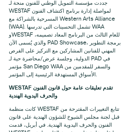
جددت مؤسسة التمويل الوطني للفنون منحة لـ
WESTAF لمواصلة إدارة برنامج اكتشاف الفنون
المسرحية بالشراكة مع Western Arts Alliance
(WAA). تشمل التحسينات التي تدرسها WAA
وWESTAF للعام الثالث من البرنامج المعاد تصميمه،
والذي يُسمى الآن PAD Showcase، برمجة التطوير
المهني للفنانين المشاركين مع التركيز على الفرص
الدولية، وجلسة عرض/محاضرة حية لـ PAD في
مؤتمر San Diego WAA والسفر للمقدمين من
الأسواق المستهدفة الرئيسية إلى المؤتمر.
WESTAF تقدم تعليقات عامة حول قانون الفنون
والحرف اليدوية الهندية
كانت منظمة WESTAF تتابع التغييرات المقترحة من
قبل لجنة مجلس الشيوخ للشؤون الهندية على قانون
الفنون والحرف اليدوية الهندية. في أبريل، قدمت