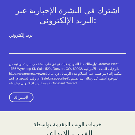
اشترك في النشرة الإخبارية عبر
البريد الإلكتروني:
بريد إلكتروني
بإرسالك هذا النموذج، فإنك توافق على استلام رسائل تسويقية من: Creative West،
1536 Wynkoop St، Suite 522، Denver، CO، 80202، الولايات المتحدة الأمريكية،
https://wearecreativewest.org/. يمكنك إلغاء موافقتك على استلام هذه الرسائل في
أي وقت باستخدام رابط SafeUnsubscribe®، الموجود أسفل كل رسالة.
يتم تقديم
خدمة البريد الإلكتروني بواسطة Constant Contact.
اشتراك!
خدمات الويب المقدمة بواسطة
الغرب الإبداعي