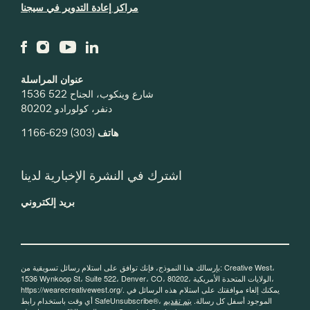
مراكز إعادة التدوير في سيجنا
عنوان المراسلة
1536 شارع وينكوب، الجناح 522
دنفر، كولورادو 80202
هاتف
(303) 629-1166
اشترك في النشرة الإخبارية لدينا
بريد إلكتروني
بإرسالك هذا النموذج، فإنك توافق على استلام رسائل تسويقية من: Creative West،
1536 Wynkoop St، Suite 522، Denver، CO، 80202، الولايات المتحدة الأمريكية،
https://wearecreativewest.org/. يمكنك إلغاء موافقتك على استلام هذه الرسائل في
أي وقت باستخدام رابط SafeUnsubscribe®، الموجود أسفل كل رسالة.
يتم تقديم