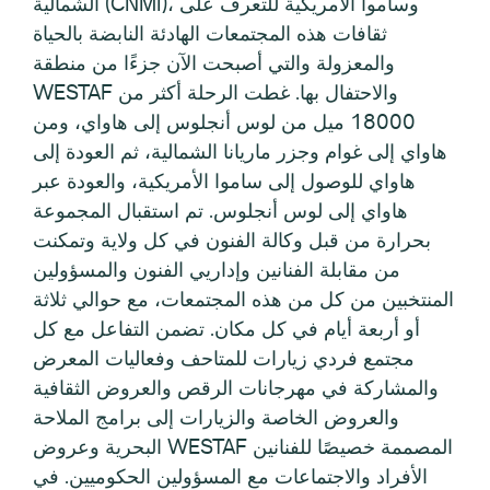
الشمالية (CNMI)، وساموا الأمريكية للتعرف على
ثقافات هذه المجتمعات الهادئة النابضة بالحياة
والمعزولة والتي أصبحت الآن جزءًا من منطقة
WESTAF والاحتفال بها. غطت الرحلة أكثر من
18000 ميل من لوس أنجلوس إلى هاواي، ومن
هاواي إلى غوام وجزر ماريانا الشمالية، ثم العودة إلى
هاواي للوصول إلى ساموا الأمريكية، والعودة عبر
هاواي إلى لوس أنجلوس. تم استقبال المجموعة
بحرارة من قبل وكالة الفنون في كل ولاية وتمكنت
من مقابلة الفنانين وإداريي الفنون والمسؤولين
المنتخبين من كل من هذه المجتمعات، مع حوالي ثلاثة
أو أربعة أيام في كل مكان. تضمن التفاعل مع كل
مجتمع فردي زيارات للمتاحف وفعاليات المعرض
والمشاركة في مهرجانات الرقص والعروض الثقافية
والعروض الخاصة والزيارات إلى برامج الملاحة
البحرية وعروض WESTAF المصممة خصيصًا للفنانين
الأفراد والاجتماعات مع المسؤولين الحكوميين. في