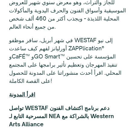
للجاز والتراث، وهو معرض سنوي شهير للعروض
الموسيقية وأسواق الفنون والحرف اليدوية والمأكولات
المحلية اللذيذة - ويجذب أكثر من 460 ألف شخص
من جميع أنحاء العالم.
في شهر أبريل، سافر موظفو WESTAF إلى نيو
أورليانز لفهم كيف ساعدت ZAPPlication®
وCaFÉ™ وGO Smart™ المؤسسة على تحسين
تنفيذ المهرجان وتعظيم تأثير برامجها على المجتمع
المحلي. اقرأ أحدث منشوراتنا على المدونة للحصول
على القصة الكاملة!
اقرأ المدونة
تواصل WESTAF دعم برنامج اكتشاف الفنون
المسرحية التابع لـ NEA بالشراكة مع Western
Arts Alliance