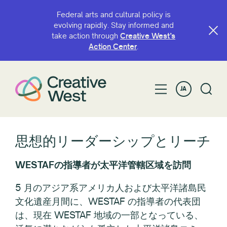
Federal arts and cultural policy is
evolving rapidly. Stay informed and
take action through
Creative West’s
Action Center
.
JA
思想的リーダーシップとリーチ
WESTAFの指導者が太平洋管轄区域を訪問
5 月のアジア系アメリカ人および太平洋諸島民
文化遺産月間に、WESTAF の指導者の代表団
は、現在 WESTAF 地域の一部となっている、