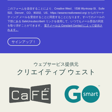
このフォームを送信することにより、Creative West、1536 Wynkoop St、Suite
522、Denver、CO、80202、US、https://wearecreativewest.org/ からのマーケ
ティング メールを受信することに同意することになります。すべてのメールの
下部にある SafeUnsubscribe® リンクを使用して、いつでもメール受信の同意
を取り消すことができます。
電子メールは Constant Contact によって提供さ
れます。
サインアップ！
ウェブサービス提供元
クリエイティブ ウェスト