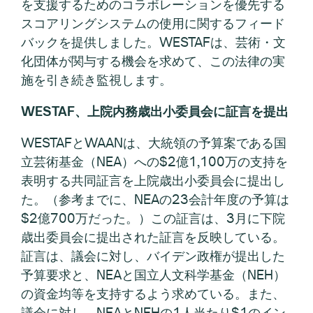
を支援するためのコラボレーションを優先する
スコアリングシステムの使用に関するフィード
バックを提供しました。WESTAFは、芸術・文
化団体が関与する機会を求めて、この法律の実
施を引き続き監視します。
WESTAF、上院内務歳出小委員会に証言を提出
WESTAFとWAANは、大統領の予算案である国
立芸術基金（NEA）への$2億1,100万の支持を
表明する共同証言を上院歳出小委員会に提出し
た。（参考までに、NEAの23会計年度の予算は
$2億700万だった。）この証言は、3月に下院
歳出委員会に提出された証言を反映している。
証言は、議会に対し、バイデン政権が提出した
予算要求と、NEAと国立人文科学基金（NEH）
の資金均等を支持するよう求めている。また、
議会に対し、NEAとNEHの1人当たり$1のイン