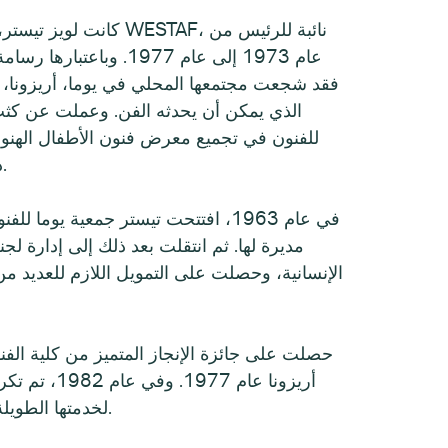
كانت لويز تيستر، وهي عض
عام 1973 إلى عام 1977. وباع
فقد شجعت مجتمعها المحلي في يوما، أريزونا، عل
الذي يمكن أن يحدثه الفن. وعملت عن كثب
للفنون في تجميع معرض فنون الأطفال الهنود 
ذلك في جميع أنحاء البلاد.
في عام 1963، افتتحت تيستر جمعية يوما
مديرة لها. ثم انتقلت بعد ذلك إلى إدارة لجن
الإنسانية، وحصلت على التمويل اللازم للعديد من
حصلت على جائزة الإنجاز المتميز من كلية الفنو
أريزونا عام 977
لخدمتها الطويلة ومساهماتها في الفنون.