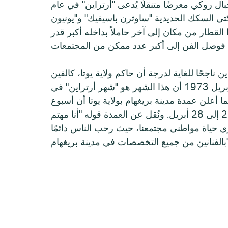
ال روكي معرضًا متنقلًا يُدعى "أرتراين" في عام
ركتي السكك الحديدية "ساوثرن باسيفيك" و"يونيون
القطار من مكان إلى آخر حاملاً بداخله أكبر قدر
ن ناجحًا للغاية لدرجة أن حاكم ولاية يوتا، كالفين
رامبتون، أعلن في أبريل 1973 أن هذا الشهر هو "شهر أرتراين" في
كما أعلن عمدة مدينة بريغهام بولاية يوتا أن أسبوع
أرتراين عطلة من 22 إلى 28 أبريل. ونُقل عن العمدة قوله "أنا مهتم
ي حياة مواطني مجتمعنا، حيث رحب الناس دائمًا
ينة بريغهام".