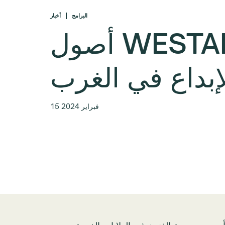
البرامج
أخبار
أصول WESTAF: دعم
إبداع في الغرب
15 فبراير 2024