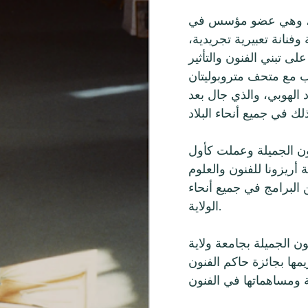
و مؤسس في WESTAF، نائبة للرئيس من
تبارها رسامة وفنانة تعبيرية تجريدية،
ى تبني الفنون والتأثير
 مع متحف متروبوليتان
الهوبي، والذي جال بعد
 للفنون الجميلة وعملت كأول
ة أريزونا للفنون والعلوم
 البرامج في جميع أنحاء
الولاية.
ن الجميلة بجامعة ولاية
1. وفي عام 1982، تم تكريمها بجائزة حاكم الفنون