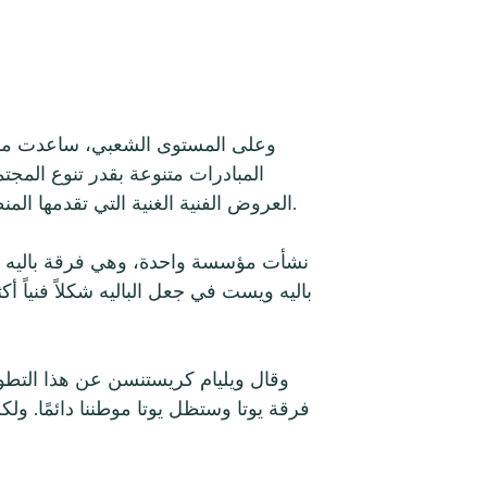
وعلى المستوى الشعبي، ساعدت منظم
المبادرات متنوعة بقدر تنوع المجت
العروض الفنية الغنية التي تقدمها المنطقة. وقد سلط التركيز على البرامج التي يقودها المجتمع الضوء على العلاقة التكافلية بين الفن والمجتمع.
نشأت مؤسسة واحدة، وهي فرقة باليه ويس
باليه ويست في جعل الباليه شكلاً فنياً أ
وقال ويليام كريستنسن عن هذا التطوير
فرقة يوتا وستظل يوتا موطننا دائمًا. ول