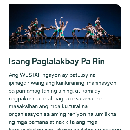
Isang Paglalakbay Pa Rin
Ang WESTAF ngayon ay patuloy na
ipinagdiriwang ang kanluraning imahinasyon
sa pamamagitan ng sining, at kami ay
nagpakumbaba at nagpapasalamat na
masaksihan ang mga kultural na
organisasyon sa aming rehiyon na lumilikha
ng mga pamana at nakikita ang mga
komunidad na nagkakaisa sa ilalim ng payong