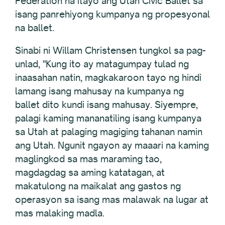
Federation na itayo ang Utah Civic Ballet sa
isang panrehiyong kumpanya ng propesyonal
na ballet.
Sinabi ni Willam Christensen tungkol sa pag-
unlad, "Kung ito ay matagumpay tulad ng
inaasahan natin, magkakaroon tayo ng hindi
lamang isang mahusay na kumpanya ng
ballet dito kundi isang mahusay. Siyempre,
palagi kaming mananatiling isang kumpanya
sa Utah at palaging magiging tahanan namin
ang Utah. Ngunit ngayon ay maaari na kaming
maglingkod sa mas maraming tao,
magdagdag sa aming katatagan, at
makatulong na maikalat ang gastos ng
operasyon sa isang mas malawak na lugar at
mas malaking madla.