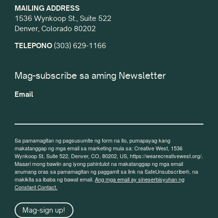
MAILING ADDRESS
1536 Wynkoop St., Suite 522
Denver, Colorado 80202
TELEPONO
(303) 629-1166
Mag-subscribe sa aming Newsletter
Email
Sa pamamagitan ng pagsusumite ng form na ito, pumapayag kang
makatanggap ng mga email sa marketing mula sa: Creative West, 1536
Wynkoop St, Suite 522, Denver, CO, 80202, US, https://wearecreativewest.org/.
Maaari mong bawiin ang iyong pahintulot na makatanggap ng mga email
anumang oras sa pamamagitan ng paggamit sa link na SafeUnsubscribe®, na
makikita sa ibaba ng bawat email.
Ang mga email ay sineserbisyuhan ng
Constant Contact.
Mag-sign up!