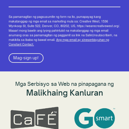
Sa pamamagitan ng pagsusumite ng form na ito, pumapayag kang
makatanggap ng mga email sa marketing mula sa: Creative West, 1536
Wynkoop St, Suite 522, Denver, CO, 80202, US, https://wearecreativewest.org/.
Maaari mong bawiin ang iyong pahintulot na makatanggap ng mga email
anumang oras sa pamamagitan ng paggamit sa link na SafeUnsubscribe®, na
makikita sa ibaba ng bawat email.
Ang mga email ay sineserbisyuhan ng
Constant Contact.
Mag-sign up!
Mga Serbisyo sa Web na pinapagana ng
Malikhaing Kanluran