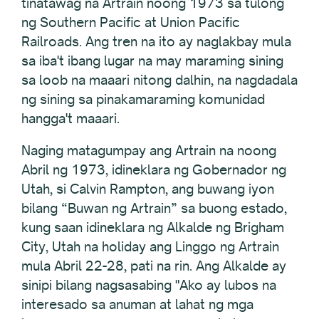
tinatawag na Artrain noong 1973 sa tulong
ng Southern Pacific at Union Pacific
Railroads. Ang tren na ito ay naglakbay mula
sa iba't ibang lugar na may maraming sining
sa loob na maaari nitong dalhin, na nagdadala
ng sining sa pinakamaraming komunidad
hangga't maaari.
Naging matagumpay ang Artrain na noong
Abril ng 1973, idineklara ng Gobernador ng
Utah, si Calvin Rampton, ang buwang iyon
bilang “Buwan ng Artrain” sa buong estado,
kung saan idineklara ng Alkalde ng Brigham
City, Utah na holiday ang Linggo ng Artrain
mula Abril 22-28, pati na rin. Ang Alkalde ay
sinipi bilang nagsasabing "Ako ay lubos na
interesado sa anuman at lahat ng mga