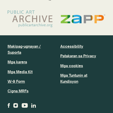
Makipag-ugnayan /
Accessibility
Suporta
Patakaran sa Privacy
Mga karera
Mga cookies
Mga Media Kit
Mga Tuntunin at
W-9 Form
Kundisyon
Cigna MRFs