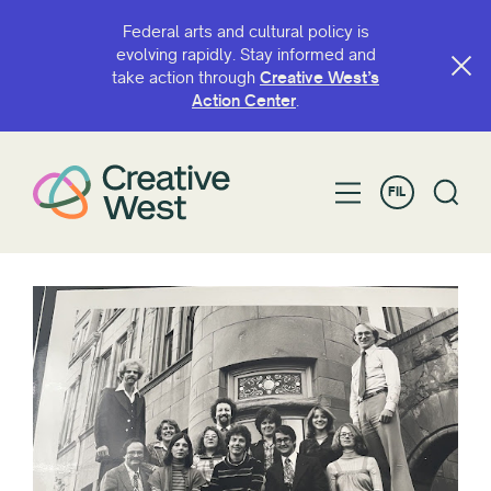
Federal arts and cultural policy is
evolving rapidly. Stay informed and
take action through
Creative West’s
Action Center
.
FIL