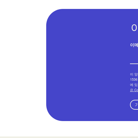
이
이 양
1536
에 있
은 C