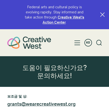
Federal arts and cultural policy is
evolving rapidly. Stay informed and
take action through
Creative West’s
Action Center
.
KO
도움이 필요하신가요?
문의하세요!
보조금 및 상:
grants@wearecreativewest.org