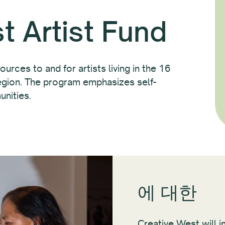
t Artist Fund
urces to and for artists living in the 16
region. The program emphasizes self-
unities.
에 대한
Creative West will in