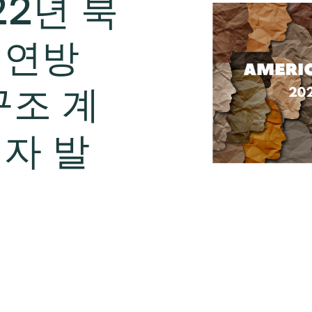
22년 북
 연방
 구조 계
자 발