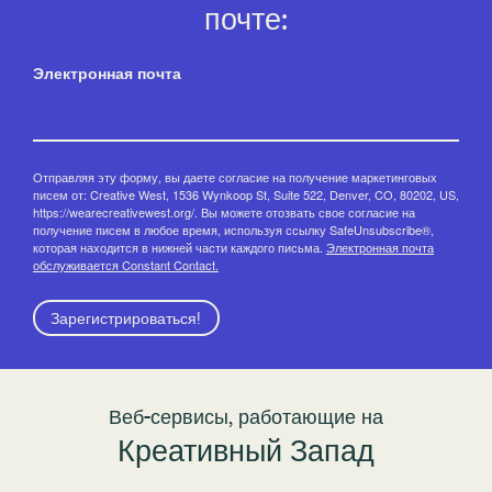
почте:
Электронная почта
Отправляя эту форму, вы даете согласие на получение маркетинговых
писем от: Creative West, 1536 Wynkoop St, Suite 522, Denver, CO, 80202, US,
https://wearecreativewest.org/. Вы можете отозвать свое согласие на
получение писем в любое время, используя ссылку SafeUnsubscribe®,
которая находится в нижней части каждого письма.
Электронная почта
обслуживается Constant Contact.
Зарегистрироваться!
Веб-сервисы, работающие на
Креативный Запад