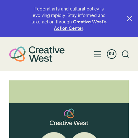
Federal arts and cultural policy is
evolving rapidly. Stay informed and
take action through
Creative West’s
Action Center
.
RU