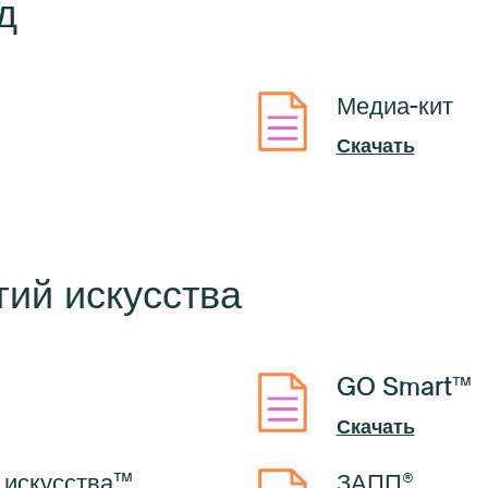
д
Медиа-кит
Скачать
ий искусства
GO Smart™
Скачать
 искусства™
ЗАПП®