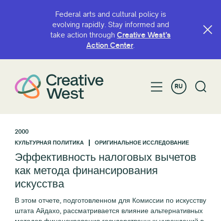
Federal arts and cultural policy is
evolving rapidly. Stay informed and
take action through
Creative West’s
Action Center
.
RU
2000
КУЛЬТУРНАЯ ПОЛИТИКА
ОРИГИНАЛЬНОЕ ИССЛЕДОВАНИЕ
Эффективность налоговых вычетов
как метода финансирования
искусства
В этом отчете, подготовленном для Комиссии по искусству
штата Айдахо, рассматривается влияние альтернативных
методов финансирования государственных учреждений в