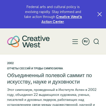
Federal arts and cultural policy is
evolving rapidly. Stay informed and
take action through
Creative West’s
Action Center
.
RU
2002
ОТЧЕТЫ СЕССИЙ И ТРУДЫ СИМПОЗИУМА
Объединенный полевой саммит по
искусству, науке и духовности
Этот симпозиум, проведенный в Институте Аспен в 2002
году, объединил 22 выдающихся художника, ученых,
писателей и духовных лидеров, работающих над
установлением связи между художественной, научной и