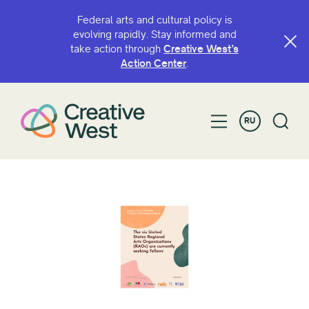
Federal arts and cultural policy is
evolving rapidly. Stay informed and
take action through
Creative West’s
Action Center
.
RU