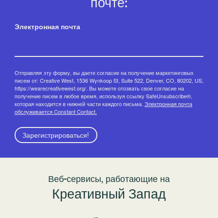
почте:
Электронная почта
Отправляя эту форму, вы даете согласие на получение маркетинговых
писем от: Creative West, 1536 Wynkoop St, Suite 522, Denver, CO, 80202, US,
https://wearecreativewest.org/. Вы можете отозвать свое согласие на
получение писем в любое время, используя ссылку SafeUnsubscribe®,
которая находится в нижней части каждого письма.
Электронная почта
обслуживается Constant Contact.
Зарегистрироваться!
Веб-сервисы, работающие на
Креативный Запад