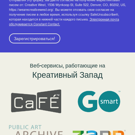
писем от: Creative West, 1536 Wynkoop St, Suite 522, Denver, CO, 80202, US,
https://wearecreativewest.org/. Вы можете отозвать свое согласие на
получение писем в любое время, используя ссылку SafeUnsubscribe®,
которая находится в нижней части каждого письма.
Электронная почта
обслуживается Constant Contact.
Зарегистрироваться!
Веб-сервисы, работающие на
Креативный Запад