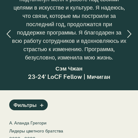
целями в искусстве и культуре. Я надеюсь,
серт
что связи, которые мы построили за
разраб
последний год, продолжатся при
экономи
поддержке программы. Я благодарен за
на мал
всю работу сотрудников и вдохновляюсь их
с
страстью к изменению. Программа,
финанси
безусловно, изменила мою жизнь.
бизнес
— п
Сэм Чжан
следую
23-24' LoCF Fellow | Мичиган
проф
разр
Фильтры
А. Аланда Грегори
Лидеры цветного братства