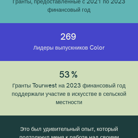
Гранты, предоставленные с 2021 по 2023
финансовый год
269
Лидеры выпускников Color
53
%
Гранты Tourwest на 2023 финансовый год
поддержали участие в искусстве в сельской
местности
Это был удивительный опыт, который
Эти с
подтолкнул меня к работе над своими