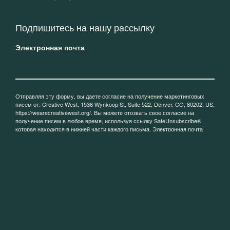
ТЕЛЕФОН
(303) 629-1166
Подпишитесь на нашу рассылку
Электронная почта
Отправляя эту форму, вы даете согласие на получение маркетинговых
писем от: Creative West, 1536 Wynkoop St, Suite 522, Denver, CO, 80202, US,
https://wearecreativewest.org/. Вы можете отозвать свое согласие на
получение писем в любое время, используя ссылку SafeUnsubscribe®,
которая находится в нижней части каждого письма.
Электронная почта
обслуживается Constant Contact.
Зарегистрироваться!
ЧАСТИЧНО ПОДДЕРЖАНО