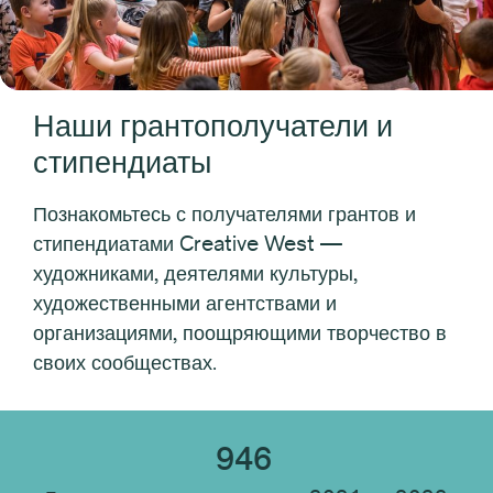
Тип получателя
Индивидуальный
Наши грантополучатели и
Организация
стипендиаты
Местоположение получателя
Познакомьтесь с получателями грантов и
стипендиатами Creative West —
художниками, деятелями культуры,
Дисциплина получателя
художественными агентствами и
организациями, поощряющими творчество в
своих сообществах.
Тип учреждения
946
Сбросить все