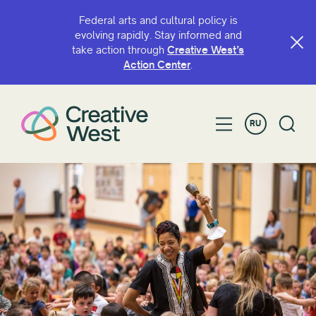
Federal arts and cultural policy is
evolving rapidly. Stay informed and
take action through
Creative West’s
ПОИСК ПО ИМЕНИ ИЛИ КЛЮЧЕВОМУ СЛОВУ
Action Center
.
RU
ФИЛЬТРОВАТЬ ПО
Грант
Товарищество
Год