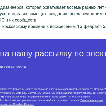
дизайнеров, которая охватывает восемь разных лет
усства», за их помощь в создании фонда художнико
C и их сообществ.
о московскому времени в воскресенье, 12 февраля 2
на нашу рассылку по элект
ктронная почта
авляя эту форму, вы даете согласие на получение маркетинговых писем от: Creative W
Wynkoop St, Suite 522, Denver, CO, 80202, US, https://wearecreativewest.org/. Вы можете
вать свое согласие на получение писем в любое время, используя ссылку
Unsubscribe®, которая находится в нижней части каждого письма.
Электронная почта
уживается Constant Contact.