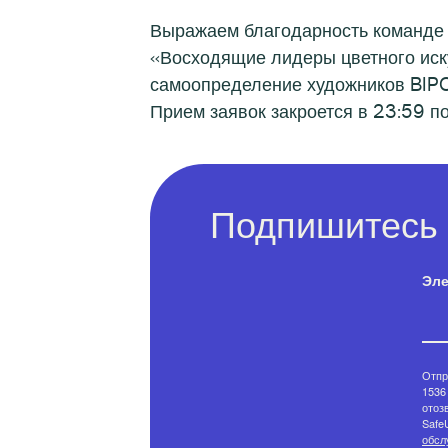
Выражаем благодарность команде 
«Восходящие лидеры цветного иск
самоопределение художников BIPO
Прием заявок закроется в 23:59 п
Подпишитесь 
Эле
Отпр
1536 
отоз
Safe
обсл