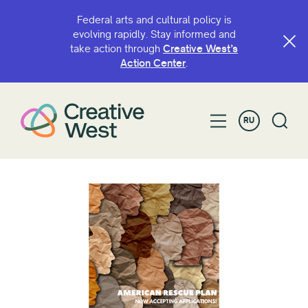
Federal arts and cultural policy is
evolving rapidly. Stay informed and
take action through
Creative West’s
Action Center
.
RU