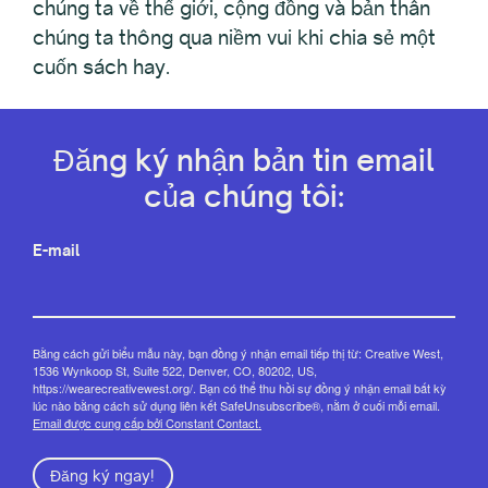
chúng ta về thế giới, cộng đồng và bản thân
chúng ta thông qua niềm vui khi chia sẻ một
cuốn sách hay.
Đăng ký nhận bản tin email
của chúng tôi:
E-mail
Bằng cách gửi biểu mẫu này, bạn đồng ý nhận email tiếp thị từ: Creative West,
1536 Wynkoop St, Suite 522, Denver, CO, 80202, US,
https://wearecreativewest.org/. Bạn có thể thu hồi sự đồng ý nhận email bất kỳ
lúc nào bằng cách sử dụng liên kết SafeUnsubscribe®, nằm ở cuối mỗi email.
Email được cung cấp bởi Constant Contact.
Đăng ký ngay!