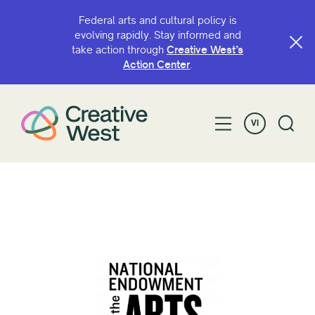
Federal arts and cultural policy is
evolving rapidly. Stay informed and
take action through
Creative West’s
Action Center
.
VI