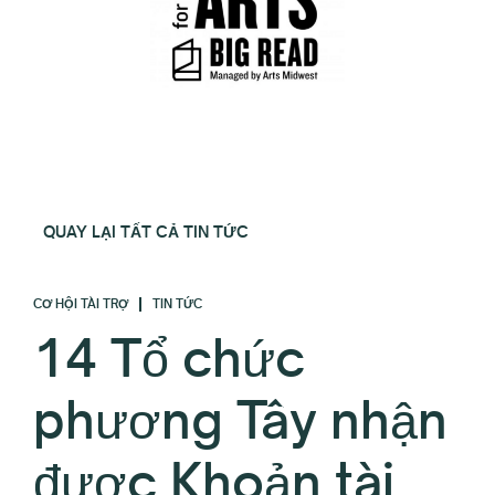
QUAY LẠI TẤT CẢ TIN TỨC
CƠ HỘI TÀI TRỢ
TIN TỨC
14 Tổ chức
phương Tây nhận
được Khoản tài