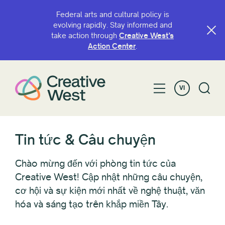
Federal arts and cultural policy is
evolving rapidly. Stay informed and
take action through
Creative West’s
LỌC BỞI
Action Center
.
Loại
VI
Năm
Tin tức & Câu chuyện
Các tiểu bang và khu vực pháp lý
Chào mừng đến với phòng tin tức của
Creative West! Cập nhật những câu chuyện,
cơ hội và sự kiện mới nhất về nghệ thuật, văn
Đặt lại tất cả
hóa và sáng tạo trên khắp miền Tây.